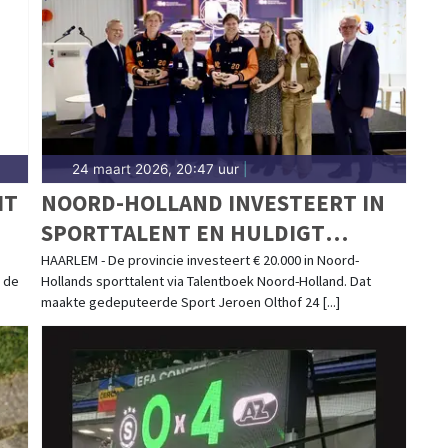
en actief. Blijf op de hoogte van alle sportieve
24 maart 2026, 20:47 uur
|
IT
NOORD-HOLLAND INVESTEERT IN
SPORTTALENT EN HULDIGT
OLYMPIËRS
HAARLEM - De provincie investeert € 20.000 in Noord-
n de
Hollands sporttalent via Talentboek Noord-Holland. Dat
maakte gedeputeerde Sport Jeroen Olthof 24 [...]