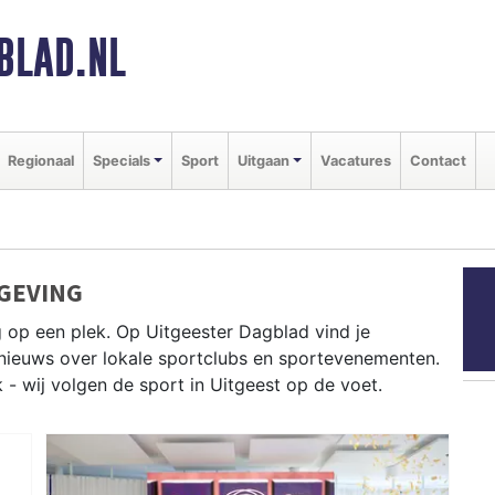
BLAD.NL
Regionaal
Specials
Sport
Uitgaan
Vacatures
Contact
GEVING
 op een plek. Op Uitgeester Dagblad vind je
e nieuws over lokale sportclubs en sportevenementen.
k - wij volgen de sport in Uitgeest op de voet.
en op het Uitgeestermeer en fietsen langs de