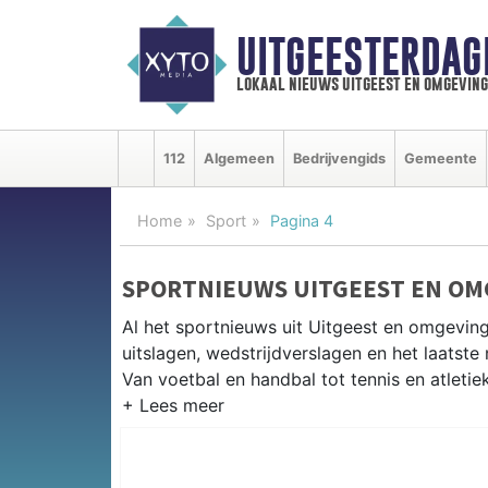
UITGEESTERDAG
lokaal nieuws uitgeest en omgeving
112
Algemeen
Bedrijvengids
Gemeente
Home
Sport
Pagina 4
SPORTNIEUWS UITGEEST EN OM
Al het sportnieuws uit Uitgeest en omgeving
uitslagen, wedstrijdverslagen en het laatst
Van voetbal en handbal tot tennis en atletie
LOKALE SPORT UITGEEST
Van SV Uitgeest en VV Wijk aan Zee tot zeil