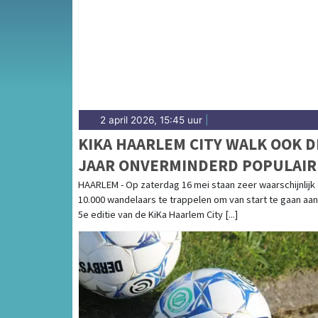
Kennemerduinen — sport in Uitgeest is dorps 
uitslagen en prestaties in Uitgeest.
2 april 2026, 15:45 uur
|
KIKA HAARLEM CITY WALK OOK D
JAAR ONVERMINDERD POPULAIR
HAARLEM - Op zaterdag 16 mei staan zeer waarschijnlijk
10.000 wandelaars te trappelen om van start te gaan aa
5e editie van de KiKa Haarlem City [...]