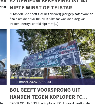
PSV
AZ OPNIEUW BEKERFINALIST NA
NIPTE WINST OP TELSTAR
eruit
ALKMAAR - AZ heeft zich net als vorig jaar geplaatst voor de
finale om de KNVB-Beker. In Alkmaar won de ploeg van
trainer Leeroy Echteld nipt met [...]
1 maart 2026, 8:38 uur
|
BOL GEEFT VOORSPRONG UIT
HANDEN TEGEN KOPLOPER FC
UITGEEST
de
BROEK OP LANGEDIJK – Koploper FC Uitgeest heeft in de