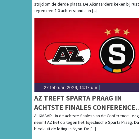
strijd om de derde plaats. De Alkmaarders keken bij rust
tegen een 2-0 achterstand aan [...]
27 februari 2026, 14:17 uur
|
AZ TREFT SPARTA PRAAG IN
ACHTSTE FINALES CONFERENCE
LEAGUE
ALKMAAR - In de achtste finales van de Conference Lea
neemt AZ het op tegen het Tsjechische Sparta Praag. Da
bleek uit de loting in Nyon. De [...]