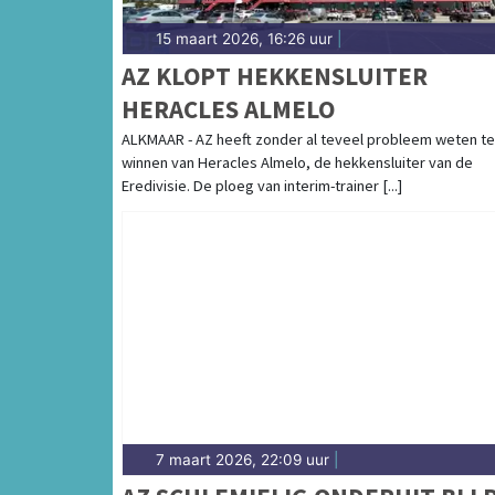
15 maart 2026, 16:26 uur
|
AZ KLOPT HEKKENSLUITER
HERACLES ALMELO
ALKMAAR - AZ heeft zonder al teveel probleem weten te
winnen van Heracles Almelo, de hekkensluiter van de
Eredivisie. De ploeg van interim-trainer [...]
7 maart 2026, 22:09 uur
|