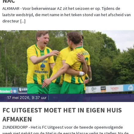
NAC
ALKMAAR - Voor bekerwinnaar AZ zit het seizoen er op. Tijdens de
laatste wedstrijd, die met name in het teken stond van het afscheid van
directeur [...]
17 mei 2026, 9:37 uur
|
FC UITGEEST MOET HET IN EIGEN HUIS
AFMAKEN
ZUNDERDORP - Het is FC Uitgeest voor de tweede opeenvolgende
week niet gelukt om de titel in de eerste klasse veilig te stellen. Na de