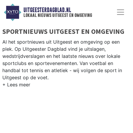
UITGEESTERDAGBLAD.NL
lokaal nieuws uitgeest en omgeving
SPORTNIEUWS UITGEEST EN OMGEVING
Al het sportnieuws uit Uitgeest en omgeving op een
plek. Op Uitgeester Dagblad vind je uitslagen,
wedstrijdverslagen en het laatste nieuws over lokale
sportclubs en sportevenementen. Van voetbal en
handbal tot tennis en atletiek - wij volgen de sport in
Uitgeest op de voet.
LOKALE SPORT UITGEEST
Van SV Uitgeest en VV Wijk aan Zee tot zeilen op het
Uitgeestermeer en fietsen langs de Kennemerduinen —
sport in Uitgeest is dorps en actief. Blijf op de hoogte
van alle sportieve uitslagen en prestaties in Uitgeest.