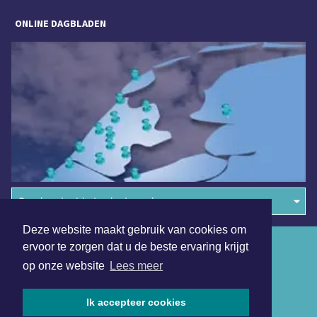
ONLINE DAGBLADEN
Overige dagbladen in de regio
Deze website maakt gebruik van cookies om
Algemene voorwaarden
ervoor te zorgen dat u de beste ervaring krijgt
op onze website
Lees meer
Disclaimer
Privacy Statement
Ik accepteer cookies