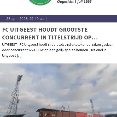
26 april 2026, 19:40 uur
|
FC UITGEEST HOUDT GROOTSTE
CONCURRENT IN TITELSTRIJD OP
GELIJKSPEL
UITGEEST - FC Uitgeest heeft in de titelstrijd uitstekende zaken gedaan
door concurrent WV-HEDW op een gelijkspel te houden. Het duel in
Uitgeest [...]