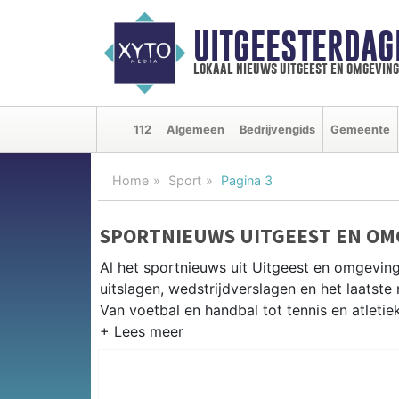
UITGEESTERDAG
lokaal nieuws uitgeest en omgeving
112
Algemeen
Bedrijvengids
Gemeente
Home
Sport
Pagina 3
SPORTNIEUWS UITGEEST EN OM
Al het sportnieuws uit Uitgeest en omgeving
uitslagen, wedstrijdverslagen en het laatst
Van voetbal en handbal tot tennis en atletie
LOKALE SPORT UITGEEST
Van SV Uitgeest en VV Wijk aan Zee tot zeil