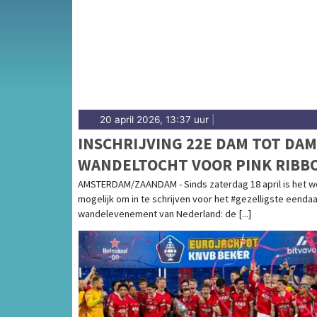
Kennemerduinen — sport in Uitgeest is dorps 
uitslagen en prestaties in Uitgeest.
20 april 2026, 13:37 uur
|
INSCHRIJVING 22E DAM TOT DAM
WANDELTOCHT VOOR PINK RIBB
OPEN
AMSTERDAM/ZAANDAM - Sinds zaterdag 18 april is het w
mogelijk om in te schrijven voor het #gezelligste eenda
wandelevenement van Nederland: de [...]