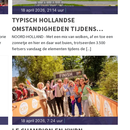
18 april 2026, 21:14 uur
|
TYPISCH HOLLANDSE
OMSTANDIGHEDEN TIJDENS
LENTEKLASSIEKER RONDE VAN
orie
NOORD-HOLLAND - Met een mix van wolken, af en toe een
r
zonnetje en hier en daar wat buien, trotseerden 3.500
NOORD-HOLLAND
fietsers vandaag de elementen tijdens de [...]
18 april 2026, 7:24 uur
|