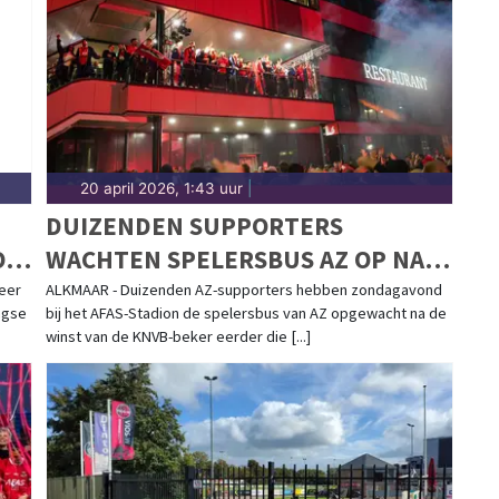
en actief. Blijf op de hoogte van alle sportieve
20 april 2026, 1:43 uur
|
DUIZENDEN SUPPORTERS
ON
WACHTEN SPELERSBUS AZ OP NA
BEKERWINST
eer
ALKMAAR - Duizenden AZ-supporters hebben zondagavond
agse
bij het AFAS-Stadion de spelersbus van AZ opgewacht na de
winst van de KNVB-beker eerder die [...]