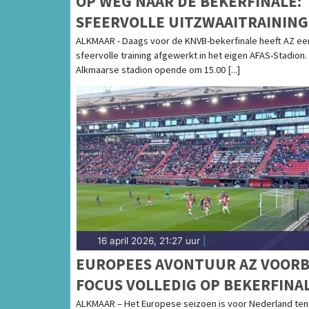
OP WEG NAAR DE BEKERFINALE:
SFEERVOLLE UITZWAAITRAINING
AFAS-STADION
ALKMAAR - Daags voor de KNVB-bekerfinale heeft AZ ee
sfeervolle training afgewerkt in het eigen AFAS-Stadion.
Alkmaarse stadion opende om 15.00 [...]
16 april 2026, 21:27 uur
|
EUROPEES AVONTUUR AZ VOORBI
FOCUS VOLLEDIG OP BEKERFINA
ALKMAAR – Het Europese seizoen is voor Nederland ten