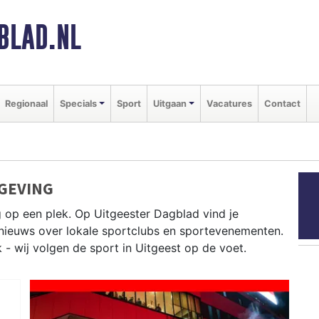
BLAD.NL
Regionaal
Specials
Sport
Uitgaan
Vacatures
Contact
GEVING
 op een plek. Op Uitgeester Dagblad vind je
e nieuws over lokale sportclubs en sportevenementen.
k - wij volgen de sport in Uitgeest op de voet.
en op het Uitgeestermeer en fietsen langs de