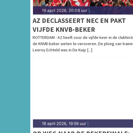
19 april 2026, 20:09 uur
|
AZ DECLASSEERT NEC EN PAKT
VIJFDE KNVB-BEKER
ROTTERDAM - AZ heeft voor de vijfde keer in de clubhist
de KNVB-beker weten te veroveren. De ploeg van traine
Leeroy Echteld was in De Kuip [...]
18 april 2026, 19:56 uur
|