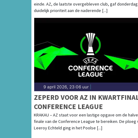
einde. AZ, de laatste overgebleven club, gaf donderdag
duidelijk prioriteit aan de naderende [...]
9 april 2026, 23:06 uur
|
ZEPERD VOOR AZ IN KWARTFINA
CONFERENCE LEAGUE
KRAKAU – AZ staat voor een lastige opgave om de halve
finale van de Conference League te bereiken. De ploeg 
Leeroy Echteld ging in het Poolse [...]