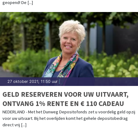
geopend! De [...]
27 oktober 2021, 11:50 uur
|
GELD RESERVEREN VOOR UW UITVAART,
ONTVANG 1% RENTE EN € 110 CADEAU
NEDERLAND - Met het Dunweg Depositofonds zet u voordelig geld opzij
voor uw uitvaart. Bij het overlijden komt het gehele depositobedrag
direct vrij [...]