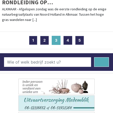
RONDLEIDING OP
NATUURBEGRAAFPLAATS GEESTMERLOO
ALKMAAR - Afgelopen zondag was de eerste rondleiding op de enige
natuurbegraafplaats van Noord Holland in Alkmaar. Tussen het hoge
gras wandelen naar [...]
1
2
3
(current)
4
5