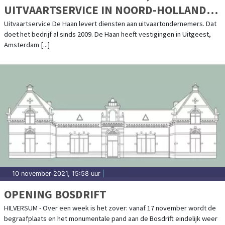
UITVAARTSERVICE IN NOORD-HOLLAND
EN DAARBUITEN
Uitvaartservice De Haan levert diensten aan uitvaartondernemers. Dat
doet het bedrijf al sinds 2009. De Haan heeft vestigingen in Uitgeest,
Amsterdam [...]
10 november 2021, 15:58 uur
|
OPENING BOSDRIFT
HILVERSUM - Over een week is het zover: vanaf 17 november wordt de
begraafplaats en het monumentale pand aan de Bosdrift eindelijk weer