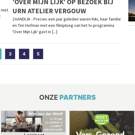
'OVER MIJN LIJK' OP BEZOEK BIJ
URN ATELIER VERGOUW
g met
t
ZAANDIJK - Precies een jaar geleden waren Kiki, haar familie
en Tim Hofman met een filmploeg van het tv-programma
'Over Mijn Lijk' gast in [...]
current)
3
4
5
ONZE
PARTNERS