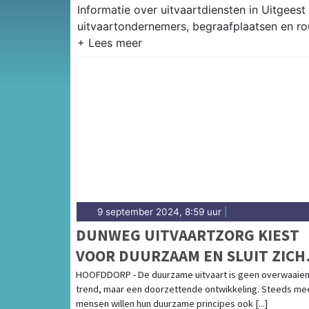
Informatie over uitvaartdiensten in Uitgeest
uitvaartondernemers, begraafplaatsen en ro
9 september 2024, 8:59 uur
|
DUNWEG UITVAARTZORG KIEST
VOOR DUURZAAM EN SLUIT ZICH
AAN BIJ GREENLEAVE
HOOFDDORP - De duurzame uitvaart is geen overwaaie
trend, maar een doorzettende ontwikkeling. Steeds me
mensen willen hun duurzame principes ook [...]