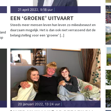
21 april 2022, 9:18 uur
|
EEN ‘GROENE’ UITVAART
Steeds meer mensen leven hun leven zo milieubewust en
duurzaam mogelijk. Het is dan ook niet verrassend dat de
land
belangstelling voor een ‘groene’ [...]
 op
20 januari 2022, 13:24 uur
|