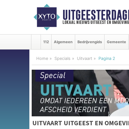
UITGEESTERDAG
lokaal nieuws uitgeest en omgeving
112
Algemeen
Bedrijvengids
Gemeente
Home
Specials
Uitvaart
Pagina 2
UITVAART UITGEEST EN OMGEV