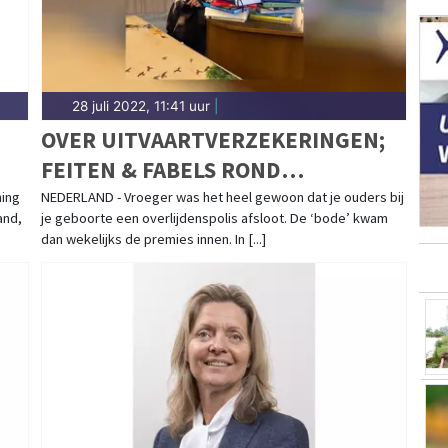
28 juli 2022, 11:41 uur
|
OVER UITVAARTVERZEKERINGEN;
FEITEN & FABELS ROND
KEUZEVRIJHEID
ning
NEDERLAND - Vroeger was het heel gewoon dat je ouders bij
and,
je geboorte een overlijdenspolis afsloot. De ‘bode’ kwam
dan wekelijks de premies innen. In [...]