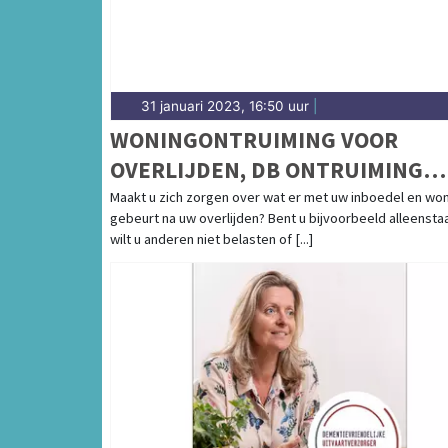
31 januari 2023, 16:50 uur
|
WONINGONTRUIMING VOOR
OVERLIJDEN, DB ONTRUIMING
HELPT
Maakt u zich zorgen over wat er met uw inboedel en wo
gebeurt na uw overlijden? Bent u bijvoorbeeld alleensta
wilt u anderen niet belasten of [...]