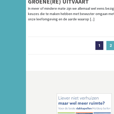
GROENE(RE) UITVAART
In meer of mindere mate zijn we allemaal wel eens bezi
keuzes die te maken hebben met bewuster omgaan me
onze leefomgeving en de aarde waarop [...]
1
2
(