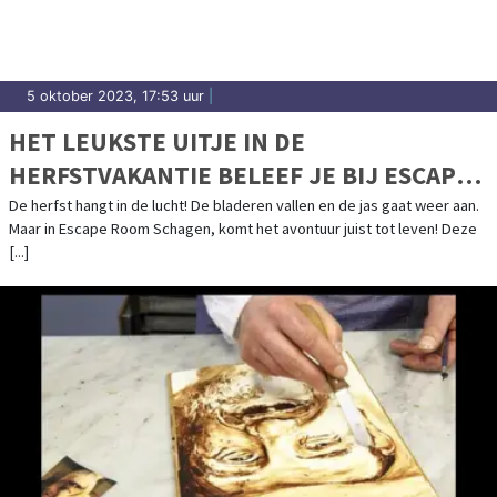
5 oktober 2023, 17:53 uur
|
HET LEUKSTE UITJE IN DE
HERFSTVAKANTIE BELEEF JE BIJ ESCAPE
ROOM SCHAGEN!
De herfst hangt in de lucht! De bladeren vallen en de jas gaat weer aan.
Maar in Escape Room Schagen, komt het avontuur juist tot leven! Deze
[...]