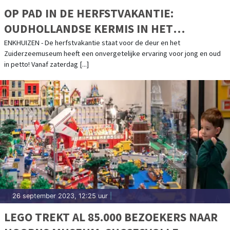
OP PAD IN DE HERFSTVAKANTIE:
OUDHOLLANDSE KERMIS IN HET
ZUIDERZEEMUSEUM
ENKHUIZEN - De herfstvakantie staat voor de deur en het
Zuiderzeemuseum heeft een onvergetelijke ervaring voor jong en oud
in petto! Vanaf zaterdag [...]
26 september 2023, 12:25 uur
|
LEGO TREKT AL 85.000 BEZOEKERS NAAR