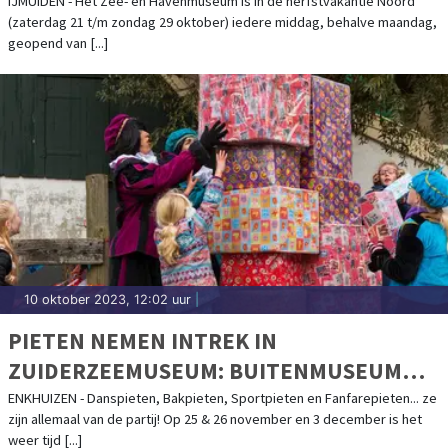
IJMUIDEN - Het Zee- en Havenmuseum is in de herfstvakantie Noord
(zaterdag 21 t/m zondag 29 oktober) iedere middag, behalve maandag,
geopend van [...]
10 oktober 2023, 12:02 uur
|
PIETEN NEMEN INTREK IN
ZUIDERZEEMUSEUM: BUITENMUSEUM
OMGEDOOPT TOT PIETENDORP
ENKHUIZEN - Danspieten, Bakpieten, Sportpieten en Fanfarepieten... ze
zijn allemaal van de partij! Op 25 & 26 november en 3 december is het
weer tijd [...]