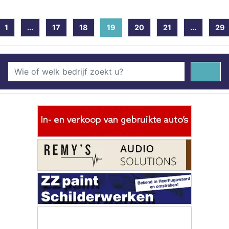
1
...
17
18
19
(current)
20
21
...
29