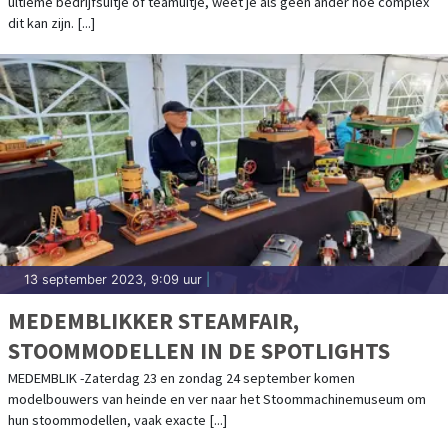
ultieme bedrijfsuitje of teamuitje, weet je als geen ander hoe complex
dit kan zijn. [...]
13 september 2023, 9:09 uur
|
MEDEMBLIKKER STEAMFAIR,
STOOMMODELLEN IN DE SPOTLIGHTS
MEDEMBLIK -Zaterdag 23 en zondag 24 september komen
modelbouwers van heinde en ver naar het Stoommachinemuseum om
hun stoommodellen, vaak exacte [...]