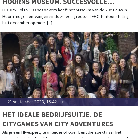
HOORNS MUSEUM. SUCCESVOLLE
EXPOSITIE WORDT VERLENGD
HOORN - Al 85.000 bezoekers heeft het Museum van de 20e Eeuw in
Hoorn mogen ontvangen sinds ze een grootse LEGO tentoonstelling
half december opende. [...]
21 september 2023, 15:42 uur
|
HET IDEALE BEDRIJFSUITJE! DE
CITYGAMES VAN CITY ADVENTURES
Als je een HR-expert, teamleider of oper bent die zoekt naar het