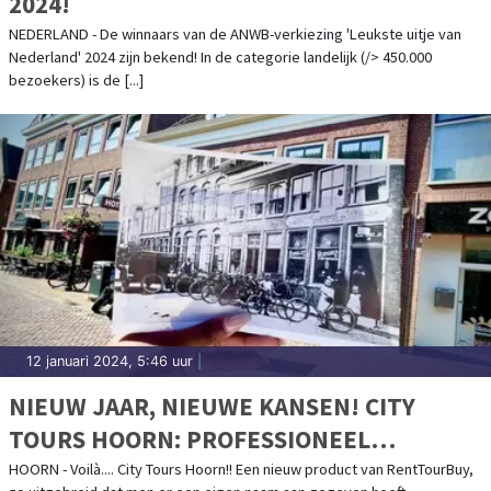
2024!
NEDERLAND - De winnaars van de ANWB-verkiezing 'Leukste uitje van
Nederland' 2024 zijn bekend! In de categorie landelijk (/> 450.000
bezoekers) is de [...]
12 januari 2024, 5:46 uur
|
NIEUW JAAR, NIEUWE KANSEN! CITY
TOURS HOORN: PROFESSIONEEL
BEGELEIDE TOURS DOOR HOORN EN
HOORN - Voilà.... City Tours Hoorn!! Een nieuw product van RentTourBuy,