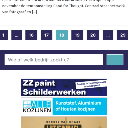
TENTOONSTELLING OVER DE VERBORGEN
november de tentoonstelling Food for Thought. Centraal staat het werk
WERELD ACHTER ONS VOEDSEL
van fotograaf en [...]
1
...
16
17
18
(current)
19
20
...
29