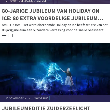
7 november 2023, 7:32 uur
|
80-JARIGE JUBILEUM VAN HOLIDAY ON
ICE: 80 EXTRA VOORDELIGE JUBILEUM
FAMILIETICKETS PER SHOW BESCHIKBAAR
AMSTERDAM - Het wereldberoemde Holiday on Ice heeft ter ere van het
80-jarig jubileum een bijzondere verrassing voor de snelle beslissers:
een [...]
2 november 2023, 14:51 uur
|
JUBILEUMEDITIE ZUIDERZEELICHT