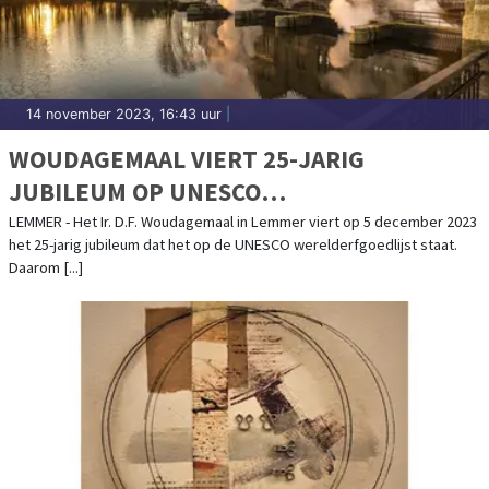
14 november 2023, 16:43 uur
|
WOUDAGEMAAL VIERT 25-JARIG
JUBILEUM OP UNESCO
WERELDERFGOEDLIJST
LEMMER - Het Ir. D.F. Woudagemaal in Lemmer viert op 5 december 2023
het 25-jarig jubileum dat het op de UNESCO werelderfgoedlijst staat.
Daarom [...]