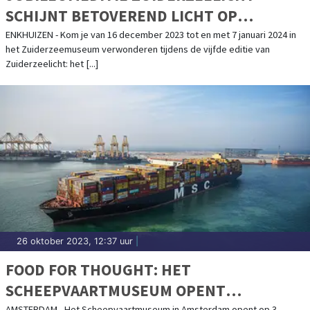
SCHIJNT BETOVEREND LICHT OP
VOLENDAM
ENKHUIZEN - Kom je van 16 december 2023 tot en met 7 januari 2024 in
het Zuiderzeemuseum verwonderen tijdens de vijfde editie van
Zuiderzeelicht: het [...]
26 oktober 2023, 12:37 uur
|
FOOD FOR THOUGHT: HET
SCHEEPVAARTMUSEUM OPENT
AMSTERDAM - Het Scheepvaartmuseum in Amsterdam opent op 3