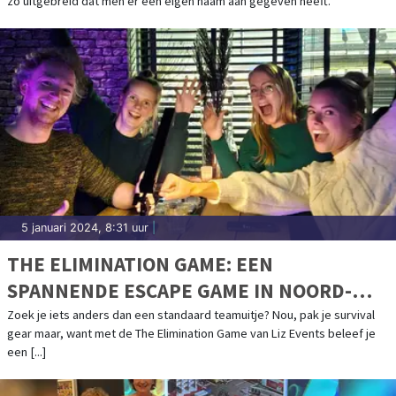
zo uitgebreid dat men er een eigen naam aan gegeven heeft.
WEST-FRIESLAND
5 januari 2024, 8:31 uur
|
THE ELIMINATION GAME: EEN
SPANNENDE ESCAPE GAME IN NOORD-
HOLLAND
Zoek je iets anders dan een standaard teamuitje? Nou, pak je survival
gear maar, want met de The Elimination Game van Liz Events beleef je
een [...]