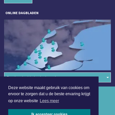
ONLINE DAGBLADEN
Overige dagbladen in de regio
Deze website maakt gebruik van cookies om
Algemene voorwaarden
ervoor te zorgen dat u de beste ervaring krijgt
op onze website
Lees meer
Disclaimer
Privacy Statement
Ik accepteer cookies