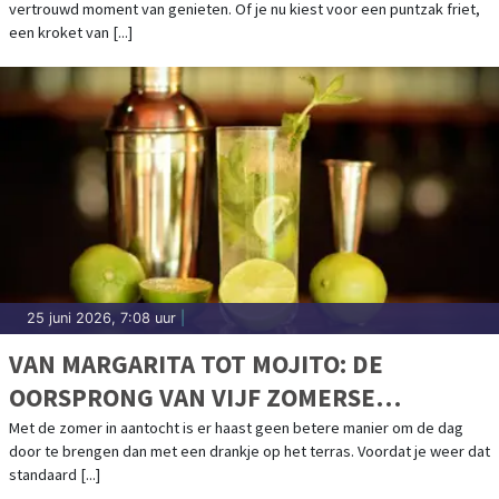
vertrouwd moment van genieten. Of je nu kiest voor een puntzak friet,
een kroket van [...]
25 juni 2026, 7:08 uur
|
VAN MARGARITA TOT MOJITO: DE
OORSPRONG VAN VIJF ZOMERSE
COCKTAILKLASSIEKERS
Met de zomer in aantocht is er haast geen betere manier om de dag
door te brengen dan met een drankje op het terras. Voordat je weer dat
standaard [...]