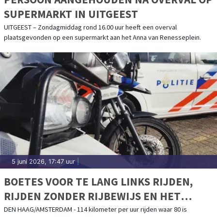
SUPERMARKT IN UITGEEST
UITGEEST – Zondagmiddag rond 16.00 uur heeft een overval
plaatsgevonden op een supermarkt aan het Anna van Renesseplein.
5 juni 2026, 17:47 uur
|
BOETES VOOR TE LANG LINKS RIJDEN,
RIJDEN ZONDER RIJBEWIJS EN HET
VASTHOUDEN VAN EEN TELEFOON
DEN HAAG/AMSTERDAM - 114 kilometer per uur rijden waar 80 is