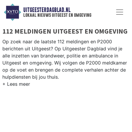
UITGEESTERDAGBLAD.NL
lokaal nieuws uitgeest en omgeving
112 MELDINGEN UITGEEST EN OMGEVING
Op zoek naar de laatste 112 meldingen en P2000
berichten uit Uitgeest? Op Uitgeester Dagblad vind je
alle inzetten van brandweer, politie en ambulance in
Uitgeest en omgeving. Wij volgen de P2000 meldkamer
op de voet en brengen de complete verhalen achter de
hulpdiensten bij jou thuis.
P2000 MELDINGEN UITGEEST
Van incidenten op de A9 en de N203 tot meldingen in
Uitgeest centrum, Alkemade en langs het
Uitgeestermeer — onze redactie brengt het 112-nieuws.