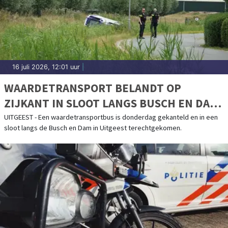
16 juli 2026, 12:01 uur
|
WAARDETRANSPORT BELANDT OP
ZIJKANT IN SLOOT LANGS BUSCH EN DAM
IN UITGEEST
UITGEEST - Een waardetransportbus is donderdag gekanteld en in een
sloot langs de Busch en Dam in Uitgeest terechtgekomen.