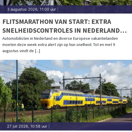
3 augustus 2026, 11:00 uur
|
FLITSMARATHON VAN START: EXTRA
SNELHEIDSCONTROLES IN NEDERLAND
EN POPULAIRE VAKANTIELANDEN
Automobilisten in Nederland en diverse Europese vakantielanden
moeten deze week extra alert zijn op hun snelheid. Tot en met 9
augustus vindt de [...]
27 juli 2026, 10:58 uur
|