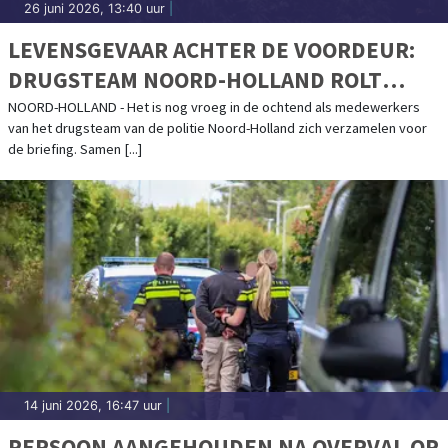
26 juni 2026, 13:40 uur
|
LEVENSGEVAAR ACHTER DE VOORDEUR:
DRUGSTEAM NOORD-HOLLAND ROLT
HENNEPKWEKERIJEN OP
NOORD-HOLLAND - Het is nog vroeg in de ochtend als medewerkers
van het drugsteam van de politie Noord-Holland zich verzamelen voor
de briefing. Samen [...]
14 juni 2026, 16:47 uur
|
PERSOON AANGEHOUDEN NA OVERVAL OP