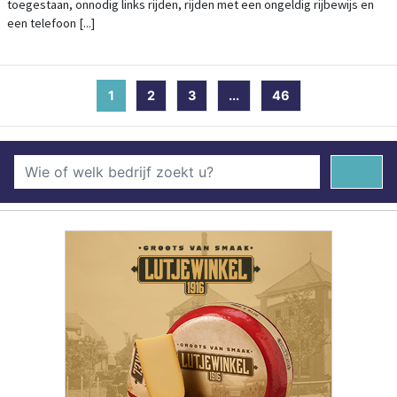
toegestaan, onnodig links rijden, rijden met een ongeldig rijbewijs en
een telefoon [...]
1
(current)
2
3
...
46