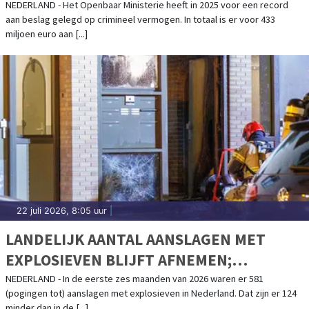
NEDERLAND - Het Openbaar Ministerie heeft in 2025 voor een record
aan beslag gelegd op crimineel vermogen. In totaal is er voor 433
miljoen euro aan [...]
22 juli 2026, 8:05 uur
|
LANDELIJK AANTAL AANSLAGEN MET
EXPLOSIEVEN BLIJFT AFNEMEN;
AANSLAGENPROBLEMATIEK BLIJFT
NEDERLAND - In de eerste zes maanden van 2026 waren er 581
(pogingen tot) aanslagen met explosieven in Nederland. Dat zijn er 124
ERNSTIG
minder dan in de [...]