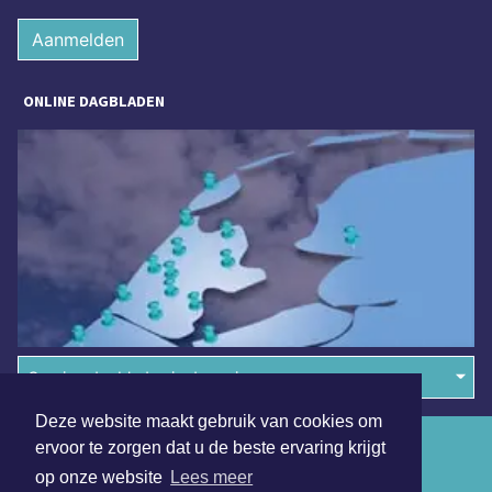
Aanmelden
ONLINE DAGBLADEN
Overige dagbladen in de regio
Deze website maakt gebruik van cookies om
Algemene voorwaarden
ervoor te zorgen dat u de beste ervaring krijgt
op onze website
Lees meer
Disclaimer