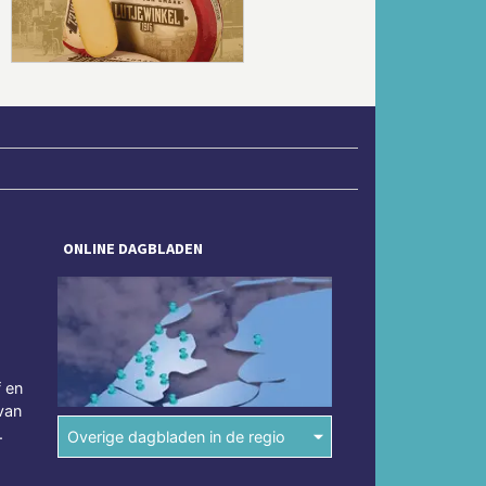
ONLINE DAGBLADEN
f en
van
.
Overige dagbladen in de regio