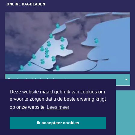
ONLINE DAGBLADEN
Overige dagbladen in de regio
Deze website maakt gebruik van cookies om
Algemene voorwaarden
ervoor te zorgen dat u de beste ervaring krijgt
op onze website
Lees meer
Disclaimer
Privacy Statement
Ik accepteer cookies
Copyright (c) 2026 | Uitgeesterdagblad.nl - Alle rechten