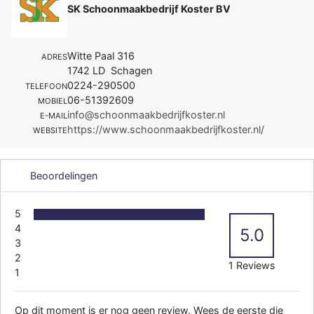
SK Schoonmaakbedrijf Koster BV
Witte Paal 316
ADRES
1742 LD Schagen
0224-290500
TELEFOON
06-51392609
MOBIEL
info@schoonmaakbedrijfkoster.nl
E-MAIL
https://www.schoonmaakbedrijfkoster.nl/
WEBSITE
Beoordelingen
5
4
5.0
3
2
1 Reviews
1
Op dit moment is er nog geen review. Wees de eerste die