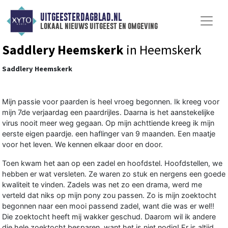
UITGEESTERDAGBLAD.NL
lokaal nieuws uitgeest en omgeving
Saddlery Heemskerk
in Heemskerk
Saddlery Heemskerk
Mijn passie voor paarden is heel vroeg begonnen. Ik kreeg voor
mijn 7de verjaardag een paardrijles. Daarna is het aanstekelijke
virus nooit meer weg gegaan. Op mijn achttiende kreeg ik mijn
eerste eigen paardje. een haflinger van 9 maanden. Een maatje
voor het leven. We kennen elkaar door en door.
Toen kwam het aan op een zadel en hoofdstel. Hoofdstellen, we
hebben er wat versleten. Ze waren zo stuk en nergens een goede
kwaliteit te vinden. Zadels was net zo een drama, werd me
verteld dat niks op mijn pony zou passen. Zo is mijn zoektocht
begonnen naar een mooi passend zadel, want die was er wel!!
Die zoektocht heeft mij wakker geschud. Daarom wil ik andere
die hele zoektocht besparen, want het is niet nodig! Er is altijd