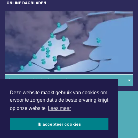
ONLINE DAGBLADEN
Overige dagbladen in de regio
Deze website maakt gebruik van cookies om
Algemene voorwaarden
ervoor te zorgen dat u de beste ervaring krijgt
op onze website
Lees meer
Disclaimer
Privacy Statement
Ik accepteer cookies
Copyright (c) 2026 | Uitgeesterdagblad.nl - Alle rechten