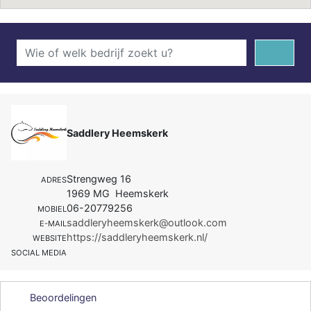
Saddlery Heemskerk
Strengweg 16
ADRES
1969 MG Heemskerk
06-20779256
MOBIEL
saddleryheemskerk@outlook.com
E-MAIL
https://saddleryheemskerk.nl/
WEBSITE
SOCIAL MEDIA
Beoordelingen