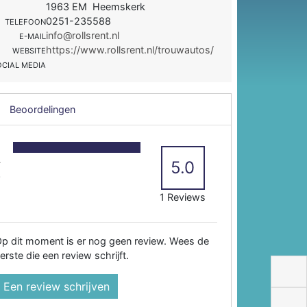
1963 EM Heemskerk
0251-235588
TELEFOON
info@rollsrent.nl
E-MAIL
https://www.rollsrent.nl/trouwautos/
WEBSITE
OCIAL MEDIA
Beoordelingen
5
4
5.0
3
2
1 Reviews
p dit moment is er nog geen review. Wees de
erste die een review schrijft.
Een review schrijven