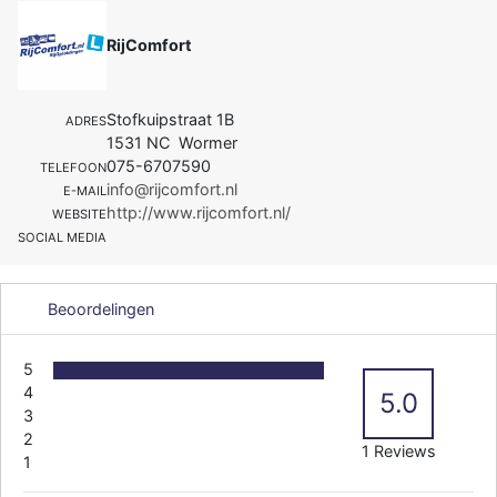
RijComfort
Stofkuipstraat 1B
ADRES
1531 NC Wormer
075-6707590
TELEFOON
info@rijcomfort.nl
E-MAIL
http://www.rijcomfort.nl/
WEBSITE
SOCIAL MEDIA
Beoordelingen
5
4
5.0
3
2
1 Reviews
1