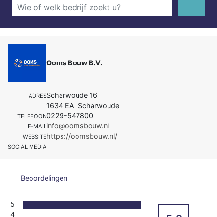
Ooms Bouw B.V.
Scharwoude 16
ADRES
1634 EA Scharwoude
0229-547800
TELEFOON
info@oomsbouw.nl
E-MAIL
https://oomsbouw.nl/
WEBSITE
SOCIAL MEDIA
Beoordelingen
5
4