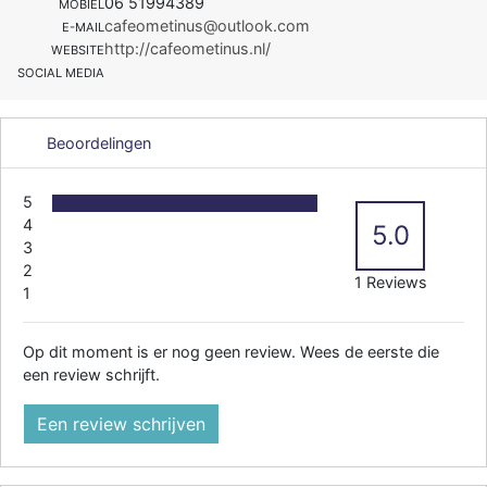
06 51994389
MOBIEL
cafeometinus@outlook.com
E-MAIL
http://cafeometinus.nl/
WEBSITE
SOCIAL MEDIA
Beoordelingen
5
4
5.0
3
2
1 Reviews
1
Op dit moment is er nog geen review. Wees de eerste die
een review schrijft.
Een review schrijven