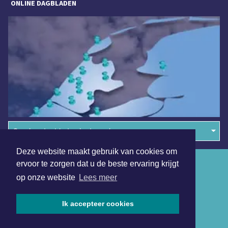
ONLINE DAGBLADEN
Overige dagbladen in de regio
Deze website maakt gebruik van cookies om
Algemene voorwaarden
ervoor te zorgen dat u de beste ervaring krijgt
op onze website
Lees meer
Disclaimer
Privacy Statement
Ik accepteer cookies
Copyright (c) 2026 | Uitgeesterdagblad.nl - Alle rechten