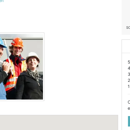
en
S
1
O
e