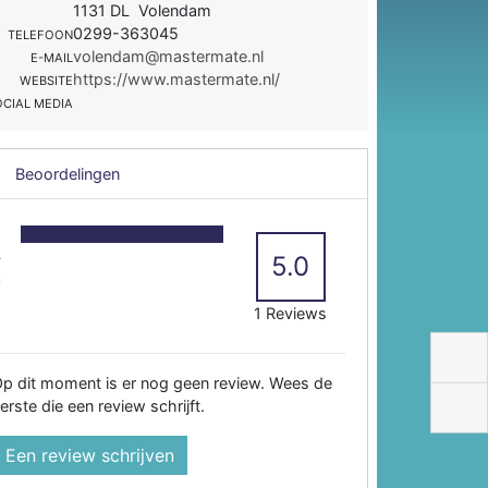
1131 DL Volendam
0299-363045
TELEFOON
volendam@mastermate.nl
E-MAIL
https://www.mastermate.nl/
WEBSITE
OCIAL MEDIA
Beoordelingen
5
4
5.0
3
2
1 Reviews
p dit moment is er nog geen review. Wees de
erste die een review schrijft.
Een review schrijven