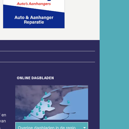
Volgende
ONLINE DAGBLADEN
f en
van
.
Overige dagbladen in de regio