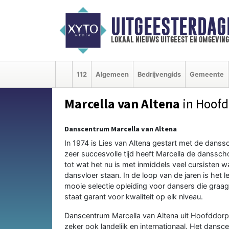
UITGEESTERDAG
lokaal nieuws uitgeest en omgeving
112
Algemeen
Bedrijvengids
Gemeente
Marcella van Altena
in Hoof
Danscentrum Marcella van Altena
In 1974 is Lies van Altena gestart met de dans
zeer succesvolle tijd heeft Marcella de danssc
tot wat het nu is met inmiddels veel cursisten w
dansvloer staan. In de loop van de jaren is het l
mooie selectie opleiding voor dansers die graag
staat garant voor kwaliteit op elk niveau.
Danscentrum Marcella van Altena uit Hoofddorp h
zeker ook landelijk en internationaal. Het dansce