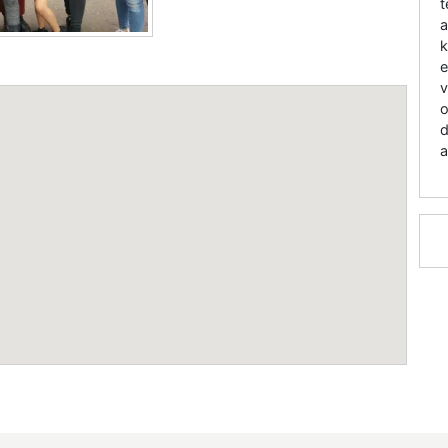
t
a
k
e
v
o
d
a