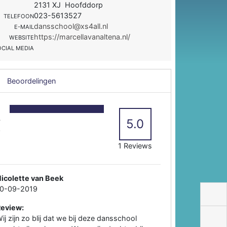
2131 XJ Hoofddorp
023-5613527
TELEFOON
dansschool@xs4all.nl
E-MAIL
https://marcellavanaltena.nl/
WEBSITE
OCIAL MEDIA
Beoordelingen
5
4
5.0
3
2
1 Reviews
icolette van Beek
10-09-2019
Review:
ij zijn zo blij dat we bij deze dansschool