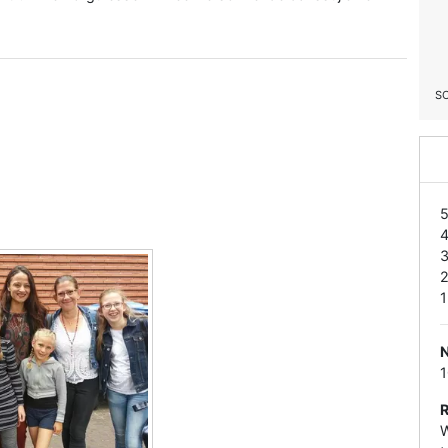
S
1
N
W