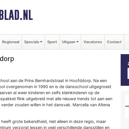
BLAD.NL
Regionaal
Specials
Sport
Uitgaan
Vacatures
Contact
ddorp
school aan de Prins Bernhardstraat in Hoofddorp. Na een
hool overgenomen in 1990 en is de dansschool uitgegroeid
aarvan al weer kinderen en zelfs kleinkinderen op de
espakket flink uitgebreid met alle nieuwe trends tot aan een
 verder zouden willen in het dansvak. Marcella van Altena
eeft grote bekendheid, niet alleen in deze regio, maar
ntrum verzorgt lessen in veel verschillende dansstijlen en