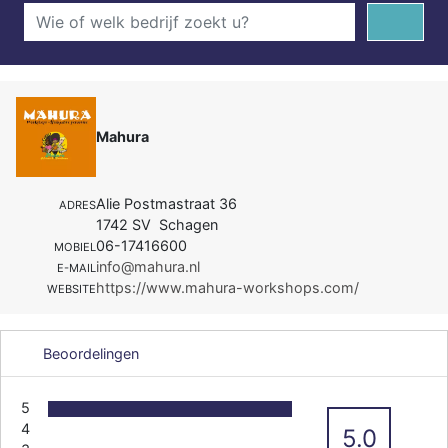
Mahura
Alie Postmastraat 36
ADRES
1742 SV Schagen
06-17416600
MOBIEL
info@mahura.nl
E-MAIL
https://www.mahura-workshops.com/
WEBSITE
Beoordelingen
5
4
5.0