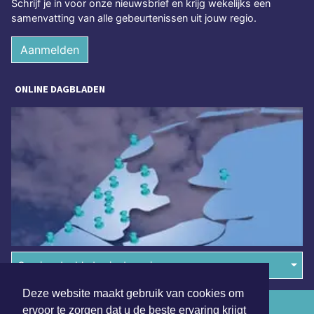
Schrijf je in voor onze nieuwsbrief en krijg wekelijks een
samenvatting van alle gebeurtenissen uit jouw regio.
Aanmelden
ONLINE DAGBLADEN
Overige dagbladen in de regio
Deze website maakt gebruik van cookies om
Algemene voorwaarden
ervoor te zorgen dat u de beste ervaring krijgt