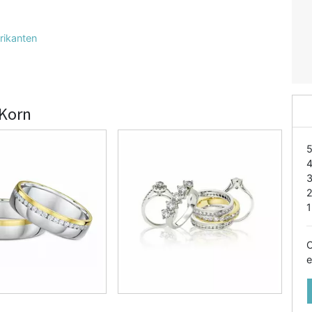
rikanten
 Korn
1
O
e