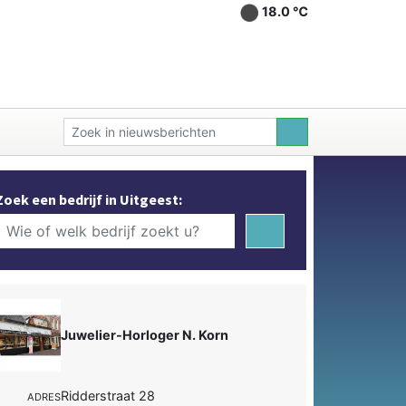
18.0 ℃
Zoek een bedrijf in Uitgeest:
Juwelier-Horloger N. Korn
Ridderstraat 28
ADRES