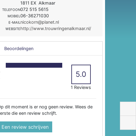
1811 EX Alkmaar
072 515 5615
TELEFOON
06-36271030
MOBIEL
nicokorn@planet.nl
E-MAIL
http://www.trouwringenalkmaar.nl/
WEBSITE
Beoordelingen
5
4
5.0
3
2
1 Reviews
p dit moment is er nog geen review. Wees de
erste die een review schrijft.
Een review schrijven