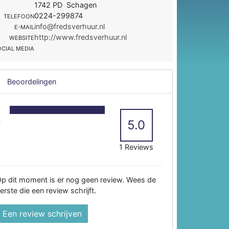
1742 PD Schagen
0224-299874
TELEFOON
info@fredsverhuur.nl
E-MAIL
http://www.fredsverhuur.nl
WEBSITE
OCIAL MEDIA
Beoordelingen
5
4
5.0
3
2
1 Reviews
p dit moment is er nog geen review. Wees de
erste die een review schrijft.
Een review schrijven