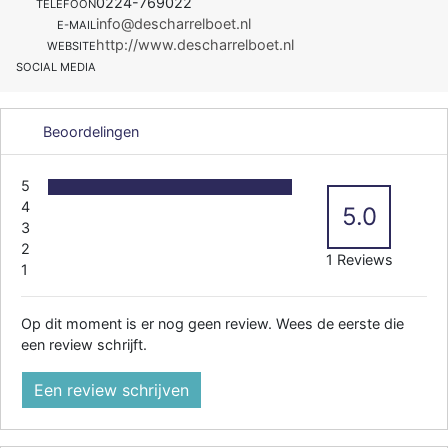
0224-769022
TELEFOON
info@descharrelboet.nl
E-MAIL
http://www.descharrelboet.nl
WEBSITE
SOCIAL MEDIA
Beoordelingen
5
4
5.0
3
2
1 Reviews
1
Op dit moment is er nog geen review. Wees de eerste die
een review schrijft.
Een review schrijven