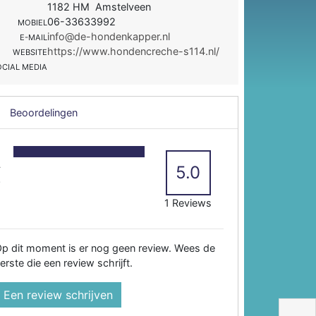
1182 HM Amstelveen
06-33633992
MOBIEL
info@de-hondenkapper.nl
E-MAIL
https://www.hondencreche-s114.nl/
WEBSITE
OCIAL MEDIA
Beoordelingen
5
4
5.0
3
2
1 Reviews
p dit moment is er nog geen review. Wees de
erste die een review schrijft.
Een review schrijven