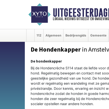
UITGEESTERDAG
lokaal nieuws uitgeest en omgeving
112
Algemeen
Bedrijvengids
Gemeente
De Hondenkapper
in Amstel
De hondenkapper
Bij de Hondencrèche S114 staat de liefde voor 
hond. Regelmatig bewegen en contact met soortg
geestelijke gezondheid van uw hond. De honden
wordt er regelmatig een wandeling met ze gem
privéstrandje. Door kennis, ervaring en inzicht we
hondencrèche zodat de honden in goede harmon
honden die zeer regelmatig bij de Hondencrèche ve
socialer opstellen naar andere honden.