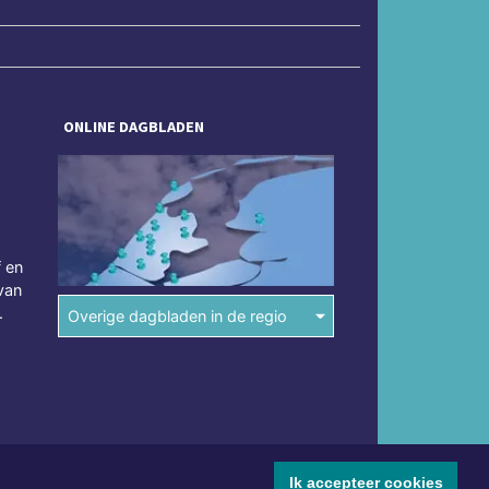
ONLINE DAGBLADEN
f en
van
.
Overige dagbladen in de regio
Ik accepteer cookies