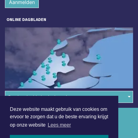
Aanmelden
ONLINE DAGBLADEN
Overige dagbladen in de regio
Deze website maakt gebruik van cookies om
Algemene voorwaarden
ervoor te zorgen dat u de beste ervaring krijgt
op onze website
Lees meer
Disclaimer
Privacy Statement