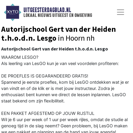
UITGEESTERDAGBLAD.NL
lokaal nieuws uitgeest en omgeving
Autorijschool Gert van der Heiden
t.h.o.d.n. Lesgo
in Hoorn nh
Autorijschool Gert van der Heiden t.h.o.d.n. Lesgo
WAAROM LESGO?
Als leerling van LesGO kun je van veel voordelen profiteren:
DE PROEFLES IS GEGARANDEERD GRATIS!
Spannend je eerste proefles, kom bij LesGO ontdekken wat je er
van vindt en of de klik er is met jouw instructeur. Zodra je
enthousiast bent kunnen we direct de lessen inplannen. LesGO
staat bekend om zijn flexibiliteit.
EEN PAKKET AFGESTEMD OP JOUW RIJSTIJL
Wil je 6 uur per week of 1 uur per week rijles, omdat de studie al
genoeg tijd in de slag neemt? Geen probleem, bij LesGO maken
we een pakket en planning aan de hand van jouw agenda!