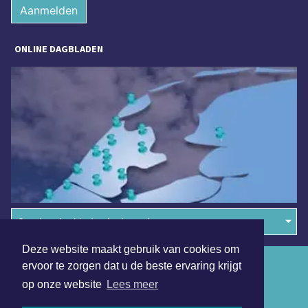
Aanmelden
ONLINE DAGBLADEN
Overige dagbladen in de regio
Deze website maakt gebruik van cookies om
Algemene voorwaarden
ervoor te zorgen dat u de beste ervaring krijgt
op onze website
Lees meer
Disclaimer