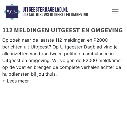
UITGEESTERDAGBLAD.NL
lokaal nieuws uitgeest en omgeving
112 MELDINGEN UITGEEST EN OMGEVING
Op zoek naar de laatste 112 meldingen en P2000
berichten uit Uitgeest? Op Uitgeester Dagblad vind je
alle inzetten van brandweer, politie en ambulance in
Uitgeest en omgeving. Wij volgen de P2000 meldkamer
op de voet en brengen de complete verhalen achter de
hulpdiensten bij jou thuis.
P2000 MELDINGEN UITGEEST
Van incidenten op de A9 en de N203 tot meldingen in
Uitgeest centrum, Alkemade en langs het
Uitgeestermeer — onze redactie brengt het 112-nieuws.