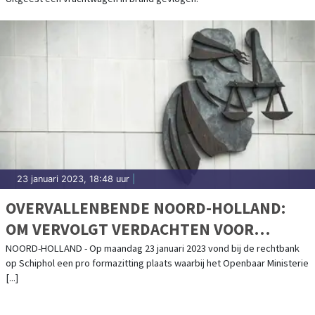
23 januari 2023, 18:48 uur
|
OVERVALLENBENDE NOORD-HOLLAND:
OM VERVOLGT VERDACHTEN VOOR
DEELNAME AAN CRIMINELE ORGANISATIE
NOORD-HOLLAND - Op maandag 23 januari 2023 vond bij de rechtbank
op Schiphol een pro formazitting plaats waarbij het Openbaar Ministerie
[...]