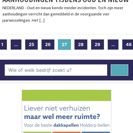
NEDERLAND - Oud en nieuw kende minder incidenten. Toch zijn meer
aanhoudingen verricht dan gemiddeld in de voorgaande vier
jaarwisselingen. Het [...]
1
...
25
26
27
(current)
28
29
...
46