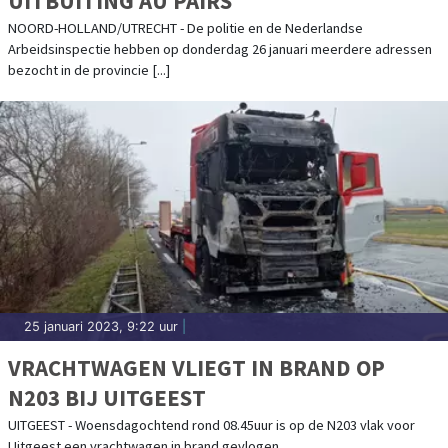
UITBUITING AU PAIRS
NOORD-HOLLAND/UTRECHT - De politie en de Nederlandse
Arbeidsinspectie hebben op donderdag 26 januari meerdere adressen
bezocht in de provincie [...]
25 januari 2023, 9:22 uur
|
VRACHTWAGEN VLIEGT IN BRAND OP
N203 BIJ UITGEEST
UITGEEST - Woensdagochtend rond 08.45uur is op de N203 vlak voor
Uitgeest een vrachtwagen in brand gevlogen.