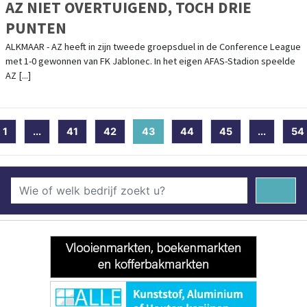
AZ NIET OVERTUIGEND, TOCH DRIE
PUNTEN
ALKMAAR - AZ heeft in zijn tweede groepsduel in de Conference League
met 1-0 gewonnen van FK Jablonec. In het eigen AFAS-Stadion speelde
AZ [...]
1
...
41
42
43
(current)
44
45
...
54