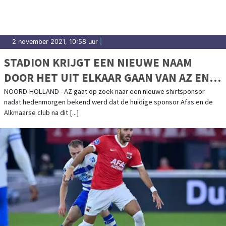
2 november 2021, 10:58 uur
|
STADION KRIJGT EEN NIEUWE NAAM
DOOR HET UIT ELKAAR GAAN VAN AZ EN
HOOFDSPONSOR AFAS
NOORD-HOLLAND - AZ gaat op zoek naar een nieuwe shirtsponsor
nadat hedenmorgen bekend werd dat de huidige sponsor Afas en de
Alkmaarse club na dit [...]