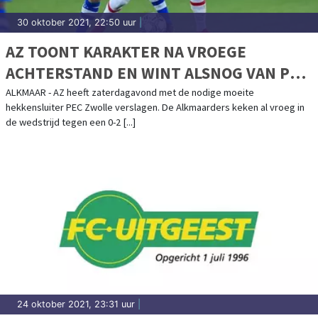
30 oktober 2021, 22:50 uur
|
AZ TOONT KARAKTER NA VROEGE
ACHTERSTAND EN WINT ALSNOG VAN PEC
ZWOLLE
ALKMAAR - AZ heeft zaterdagavond met de nodige moeite
hekkensluiter PEC Zwolle verslagen. De Alkmaarders keken al vroeg in
de wedstrijd tegen een 0-2 [...]
24 oktober 2021, 23:31 uur
|