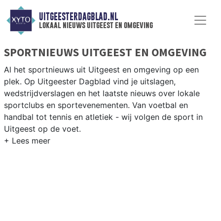
UITGEESTERDAGBLAD.NL
lokaal nieuws uitgeest en omgeving
SPORTNIEUWS UITGEEST EN OMGEVING
Al het sportnieuws uit Uitgeest en omgeving op een
plek. Op Uitgeester Dagblad vind je uitslagen,
wedstrijdverslagen en het laatste nieuws over lokale
sportclubs en sportevenementen. Van voetbal en
handbal tot tennis en atletiek - wij volgen de sport in
Uitgeest op de voet.
LOKALE SPORT UITGEEST
Van SV Uitgeest en VV Wijk aan Zee tot zeilen op het
Uitgeestermeer en fietsen langs de Kennemerduinen —
sport in Uitgeest is dorps en actief. Blijf op de hoogte
van alle sportieve uitslagen en prestaties in Uitgeest.