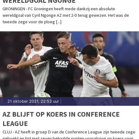
WERELDGOAL NGONGE
GRONINGEN - FC Groningen heeft mede dankzij een absolute
wereldgoal van Cyril Ngonge AZ met 2-0 terug gewezen. Het was de
tweede zege voor de ploeg [...]
21 oktober 2021, 22:53 uur
|
AZ BLIJFT OP KOERS IN CONFERENCE
LEAGUE
CLUJ - AZ heeft in groep D van de Conference League zijn tweede zege
geboekt en ligt met zeven behaalde punten vooralsnog op koers voor