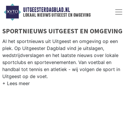
UITGEESTERDAGBLAD.NL
lokaal nieuws uitgeest en omgeving
SPORTNIEUWS UITGEEST EN OMGEVING
Al het sportnieuws uit Uitgeest en omgeving op een
plek. Op Uitgeester Dagblad vind je uitslagen,
wedstrijdverslagen en het laatste nieuws over lokale
sportclubs en sportevenementen. Van voetbal en
handbal tot tennis en atletiek - wij volgen de sport in
Uitgeest op de voet.
LOKALE SPORT UITGEEST
Van SV Uitgeest en VV Wijk aan Zee tot zeilen op het
Uitgeestermeer en fietsen langs de Kennemerduinen —
sport in Uitgeest is dorps en actief. Blijf op de hoogte
van alle sportieve uitslagen en prestaties in Uitgeest.