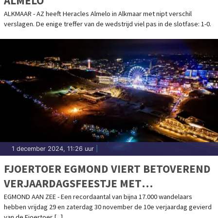
ALMELO
ALKMAAR - AZ heeft Heracles Almelo in Alkmaar met nipt verschil
verslagen. De enige treffer van de wedstrijd viel pas in de slotfase: 1-0.
1 december 2024, 11:26 uur
|
FJOERTOER EGMOND VIERT BETOVEREND
VERJAARDAGSFEESTJE MET
RECORDAANTAL WANDELAARS
EGMOND AAN ZEE - Een recordaantal van bijna 17.000 wandelaars
hebben vrijdag 29 en zaterdag 30 november de 10e verjaardag gevierd
van de Fjoertoer [...]