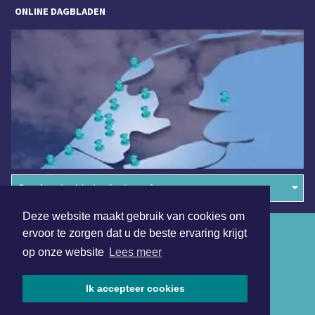
ONLINE DAGBLADEN
Overige dagbladen in de regio
Deze website maakt gebruik van cookies om
Algemene voorwaarden
ervoor te zorgen dat u de beste ervaring krijgt
op onze website
Lees meer
Disclaimer
Privacy Statement
Ik accepteer cookies
Copyright (c) 2026 | Uitgeesterdagblad.nl - Alle rechten