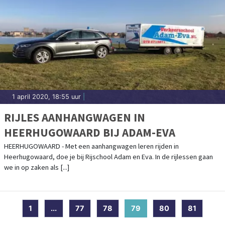
1 april 2020, 18:55 uur
|
RIJLES AANHANGWAGEN IN
HEERHUGOWAARD BIJ ADAM-EVA
HEERHUGOWAARD - Met een aanhangwagen leren rijden in
Heerhugowaard, doe je bij Rijschool Adam en Eva. In de rijlessen gaan
we in op zaken als [...]
1
...
77
78
79
(current)
80
81