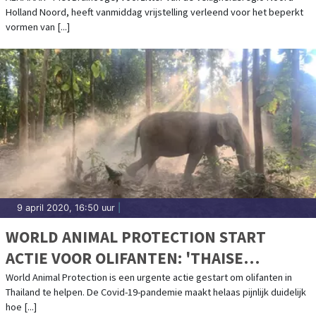
Holland Noord, heeft vanmiddag vrijstelling verleend voor het beperkt
vormen van [...]
9 april 2020, 16:50 uur
|
WORLD ANIMAL PROTECTION START
ACTIE VOOR OLIFANTEN: 'THAISE
OLIFANTEN IN DE PROBLEMEN DOOR
World Animal Protection is een urgente actie gestart om olifanten in
Thailand te helpen. De Covid-19-pandemie maakt helaas pijnlijk duidelijk
CORONACRISIS'
hoe [...]