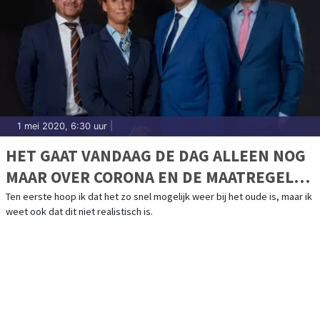
1 mei 2020, 6:30 uur
|
HET GAAT VANDAAG DE DAG ALLEEN NOG
MAAR OVER CORONA EN DE MAATREGELEN
DIE HIER AAN VASTZITTEN.
Ten eerste hoop ik dat het zo snel mogelijk weer bij het oude is, maar ik
weet ook dat dit niet realistisch is.