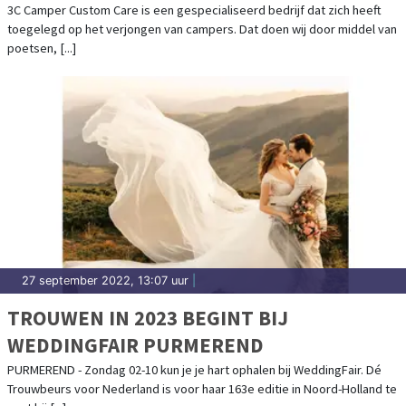
BODEMBESCHERMING
3C Camper Custom Care is een gespecialiseerd bedrijf dat zich heeft
toegelegd op het verjongen van campers. Dat doen wij door middel van
poetsen, [...]
27 september 2022, 13:07 uur
|
TROUWEN IN 2023 BEGINT BIJ
WEDDINGFAIR PURMEREND
PURMEREND - Zondag 02-10 kun je je hart ophalen bij WeddingFair. Dé
Trouwbeurs voor Nederland is voor haar 163e editie in Noord-Holland te