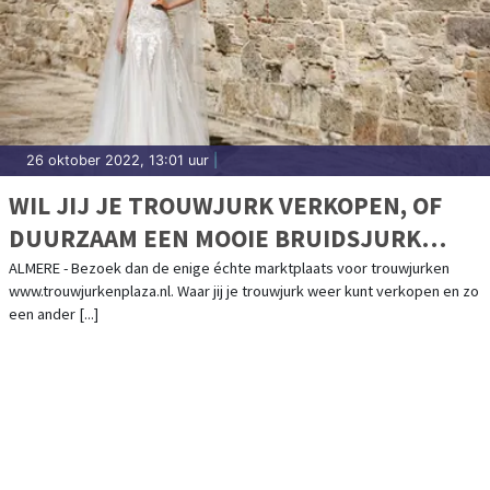
26 oktober 2022, 13:01 uur
|
WIL JIJ JE TROUWJURK VERKOPEN, OF
DUURZAAM EEN MOOIE BRUIDSJURK
KOPEN?
ALMERE - Bezoek dan de enige échte marktplaats voor trouwjurken
www.trouwjurkenplaza.nl. Waar jij je trouwjurk weer kunt verkopen en zo
een ander [...]