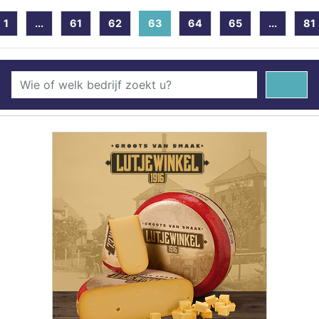
1
...
61
62
63
(current)
64
65
...
81