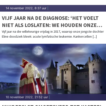
14 november 2022, 8:37 uur
|
VIJF JAAR NA DE DIAGNOSE: ‘HET VOELT
NIET ALS LOSLATEN: WE HOUDEN ONZE
WERKELIJKHEID ANDERS VAST.’
Vijf jaar na die willekeurige vrijdag in 2017, waarop onze jongste dochter
Eline doodziek bleek: acute lymfatische leukemie. Kankercellen [...]
10 november 2022, 21:52 uur
|