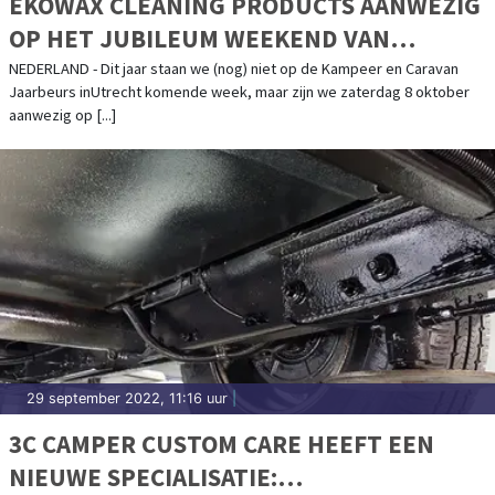
EKOWAX CLEANING PRODUCTS AANWEZIG
OP HET JUBILEUM WEEKEND VAN
CAMPERCLUBNEDERLAND
NEDERLAND - Dit jaar staan we (nog) niet op de Kampeer en Caravan
Jaarbeurs inUtrecht komende week, maar zijn we zaterdag 8 oktober
aanwezig op [...]
29 september 2022, 11:16 uur
|
3C CAMPER CUSTOM CARE HEEFT EEN
NIEUWE SPECIALISATIE: