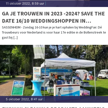
11 oktober 2022, 8:59 uur
|
GA JE TROUWEN IN 2023 -2024? SAVE THE
DATE 16/10 WEDDINGSHOPPEN IN
SASSENHEIM!
SASSENHEIM - Zondag 16-10 kun je je hart ophalen bij WeddingFair. Dé
Trouwbeurs voor Nederland is voor haar 17e editie in de Bollenstreek te
gast bij [...]
5 oktober 2022, 8:41 uur
|