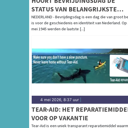
HOORT BEVRIJDINGSDAG DE
STATUS VAN BELANGRIJKSTE
FEESTDAG VAN HET JAAR TE
NEDERLAND - Bevrijdingsdag is een dag die van groot b
is voor de geschiedenis en identiteit van Nederland. Op 
KRIJGEN?
mei 1945 werden de laatste [...]
4 mei 2026, 8:37 uur
|
TEAR-AID: HET REPARATIEMIDDE
VOOR OP VAKANTIE
Tear-Aid is een uniek transparant reparatiemiddel waar