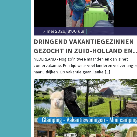
7 mei 2026, 8:00 uur
|
DRINGEND VAKANTIEGEZINNEN
GEZOCHT IN ZUID-HOLLAND EN
NOORD-HOLLAND
NEDERLAND - Nog zo’n twee maanden en dan is het
zomervakantie. Een tijd waar veel kinderen vol verlange
naar uitkijken. Op vakantie gaan, leuke [...]