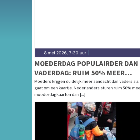
8 mei 2026, 7:30 uur
|
MOEDERDAG POPULAIRDER DAN
VADERDAG: RUIM 50% MEER
KAARTEN VERSTUURD
Moeders krijgen duidelijk meer aandacht dan vaders als
gaat om een kaartje. Nederlanders sturen ruim 50% me
moederdagkaarten dan [...]