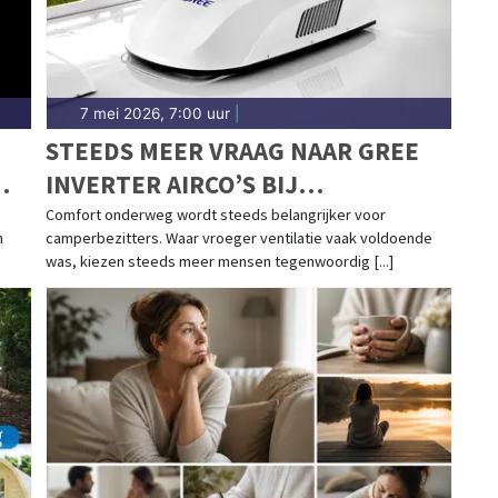
7 mei 2026, 7:00 uur
|
STEEDS MEER VRAAG NAAR GREE
INVERTER AIRCO’S BIJ
CAMPERAARS
Comfort onderweg wordt steeds belangrijker voor
n
camperbezitters. Waar vroeger ventilatie vaak voldoende
was, kiezen steeds meer mensen tegenwoordig [...]