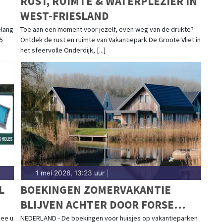
RUST, RUIMTE & WATERPLEZIER IN
WEST-FRIESLAND
elang
Toe aan een moment voor jezelf, even weg van de drukte?
5
Ontdek de rust en ruimte van Vakantiepark De Groote Vliet in
het sfeervolle Onderdijk, [...]
1 mei 2026, 13:23 uur
|
L
BOEKINGEN ZOMERVAKANTIE
BLIJVEN ACHTER DOOR FORSE
PRIJZEN – LAST-MINUTE EXPLOSIE
mee u
NEDERLAND - De boekingen voor huisjes op vakantieparken