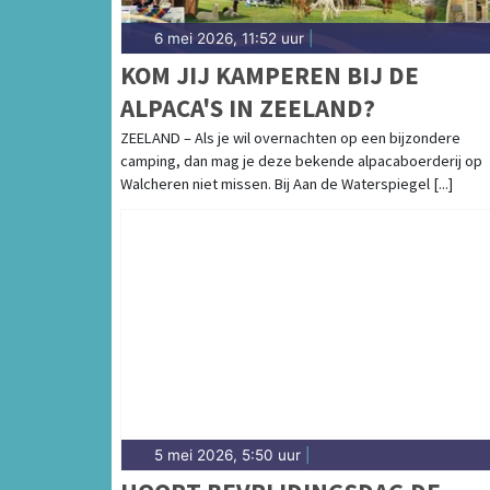
6 mei 2026, 11:52 uur
|
KOM JIJ KAMPEREN BIJ DE
ALPACA'S IN ZEELAND?
ZEELAND – Als je wil overnachten op een bijzondere
camping, dan mag je deze bekende alpacaboerderij op
Walcheren niet missen. Bij Aan de Waterspiegel [...]
5 mei 2026, 5:50 uur
|