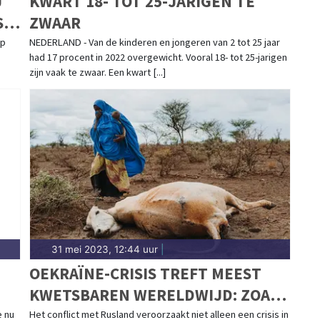
J
KWART 18- TOT 25-JARIGEN TE
ST
ZWAAR
ep
NEDERLAND - Van de kinderen en jongeren van 2 tot 25 jaar
had 17 procent in 2022 overgewicht. Vooral 18- tot 25-jarigen
zijn vaak te zwaar. Een kwart [...]
31 mei 2023, 12:44 uur
|
OEKRAÏNE-CRISIS TREFT MEEST
KWETSBAREN WERELDWIJD: ZOA
PUBLICEERT JAARVERSLAG 2022
e nu
Het conflict met Rusland veroorzaakt niet alleen een crisis in