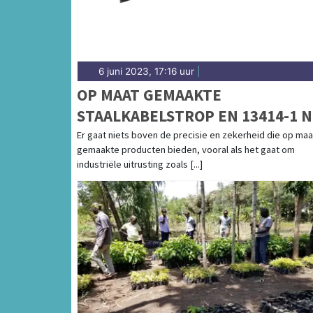
6 juni 2023, 17:16 uur
|
OP MAAT GEMAAKTE
STAALKABELSTROP EN 13414-1 
BESCHIKBAAR BIJ
Er gaat niets boven de precisie en zekerheid die op maa
gemaakte producten bieden, vooral als het gaat om
STAALKABELSTUNTER
industriële uitrusting zoals [...]