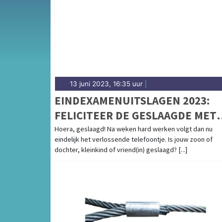
13 juni 2023, 16:35 uur
|
EINDEXAMENUITSLAGEN 2023:
FELICITEER DE GESLAAGDE MET
EEN KAART!
Hoera, geslaagd! Na weken hard werken volgt dan nu
eindelijk het verlossende telefoontje. Is jouw zoon of
dochter, kleinkind of vriend(in) geslaagd? [...]