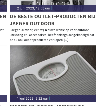
2 juni 2023, 13:55 uur
|
TEN
DE BESTE OUTLET-PRODUCTEN BIJ
JAEGER OUTDOOR
ust
Jaeger Outdoor, een vrij nieuwe webshop voor outdoor-
e
uitrusting en -accessoires, heeft onlangs aangekondigd dat
ze nu ook outlet producten verkopen. [...]
1 juni 2023, 9:22 uur
|