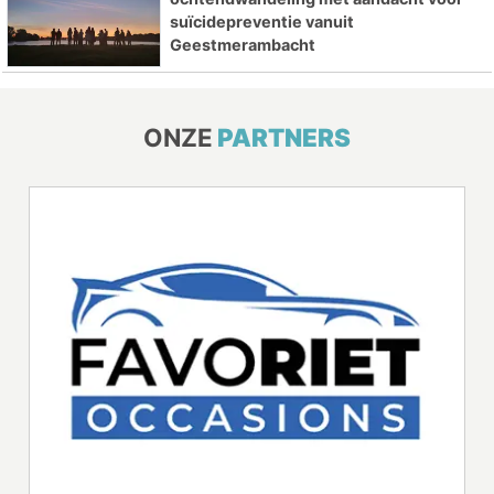
suïcidepreventie vanuit
Geestmerambacht
ONZE
PARTNERS