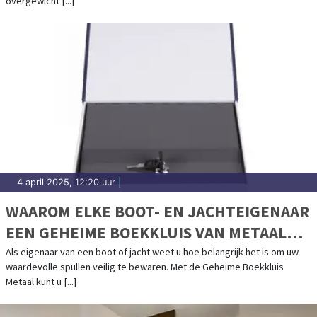
overgewicht [...]
4 april 2025, 12:20 uur
|
WAAROM ELKE BOOT- EN JACHTEIGENAAR
EEN GEHEIME BOEKKLUIS VAN METAAL
MOET HEBBEN
Als eigenaar van een boot of jacht weet u hoe belangrijk het is om uw
waardevolle spullen veilig te bewaren. Met de Geheime Boekkluis
Metaal kunt u [...]