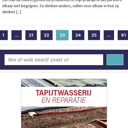
elkaar niet begrijpen. Ze denken anders, vullen voor elkaar in hoe zij
denken [...]
1
...
21
22
23
(current)
24
25
...
81