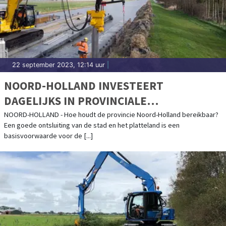
22 september 2023, 12:14 uur
|
NOORD-HOLLAND INVESTEERT
DAGELIJKS IN PROVINCIALE
INFRASTRUCTUUR
NOORD-HOLLAND - Hoe houdt de provincie Noord-Holland bereikbaar?
Een goede ontsluiting van de stad en het platteland is een
basisvoorwaarde voor de [...]