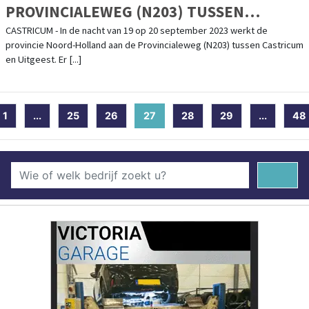
PROVINCIALEWEG (N203) TUSSEN
CASTRICUM EN UITGEEST
CASTRICUM - In de nacht van 19 op 20 september 2023 werkt de
provincie Noord-Holland aan de Provincialeweg (N203) tussen Castricum
en Uitgeest. Er [...]
1
...
25
26
27
(current)
28
29
...
48