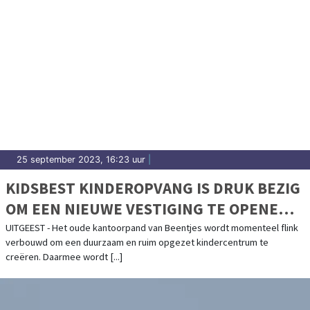
25 september 2023, 16:23 uur
|
KIDSBEST KINDEROPVANG IS DRUK BEZIG
OM EEN NIEUWE VESTIGING TE OPENEN
AAN DE GEESTERWEG 6A IN UITGEEST
UITGEEST - Het oude kantoorpand van Beentjes wordt momenteel flink
verbouwd om een duurzaam en ruim opgezet kindercentrum te
creëren. Daarmee wordt [...]