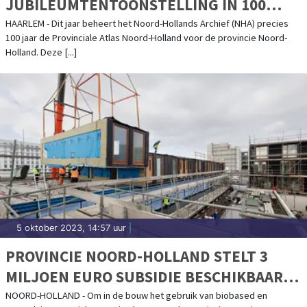
JUBILEUMTENTOONSTELLING IN 100
JAAR PROVINCIALE ATLAS NOORD-
HAARLEM - Dit jaar beheert het Noord-Hollands Archief (NHA) precies
100 jaar de Provinciale Atlas Noord-Holland voor de provincie Noord-
HOLLAND
Holland. Deze [...]
5 oktober 2023, 14:57 uur
|
PROVINCIE NOORD-HOLLAND STELT 3
MILJOEN EURO SUBSIDIE BESCHIKBAAR
VOOR CIRCULAIR BOUWEN
NOORD-HOLLAND - Om in de bouw het gebruik van biobased en