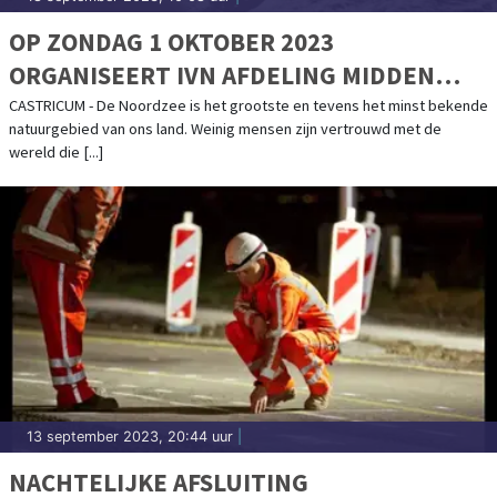
OP ZONDAG 1 OKTOBER 2023
ORGANISEERT IVN AFDELING MIDDEN
KENNEMERLAND EEN
CASTRICUM - De Noordzee is het grootste en tevens het minst bekende
natuurgebied van ons land. Weinig mensen zijn vertrouwd met de
STRANDWANDELEXCURSIE: IS HET
wereld die [...]
STRAND MEER DAN EEN BAK ZAND?.
13 september 2023, 20:44 uur
|
NACHTELIJKE AFSLUITING