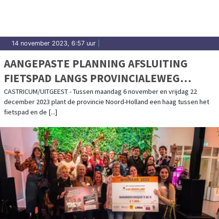
14 november 2023, 6:57 uur
|
AANGEPASTE PLANNING AFSLUITING
FIETSPAD LANGS PROVINCIALEWEG
(N203) TUSSEN CASTRICUM EN UITGEEST
CASTRICUM/UITGEEST - Tussen maandag 6 november en vrijdag 22
december 2023 plant de provincie Noord-Holland een haag tussen het
fietspad en de [...]