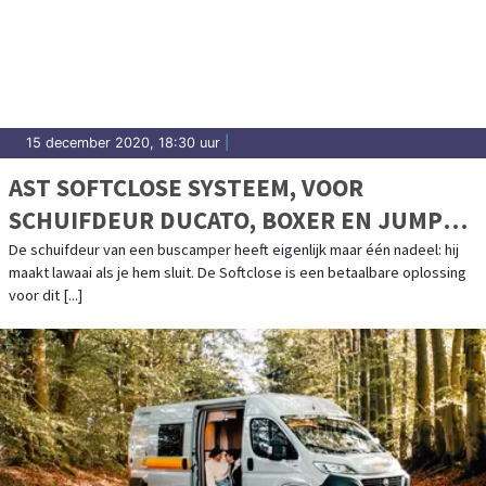
15 december 2020, 18:30 uur
|
AST SOFTCLOSE SYSTEEM, VOOR
SCHUIFDEUR DUCATO, BOXER EN JUMPER
>2006
De schuifdeur van een buscamper heeft eigenlijk maar één nadeel: hij
maakt lawaai als je hem sluit. De Softclose is een betaalbare oplossing
voor dit [...]