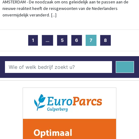
JULI 900% IN VERGELIJKING MET VORIG
AMSTERDAM - De noodzaak om ons geleidelijk aan te passen aan de
nieuwe realiteit heeft de reisgewoonten van de Nederlanders
JAAR
onvermijdelijk veranderd. [...]
1
...
5
6
7
(current)
8