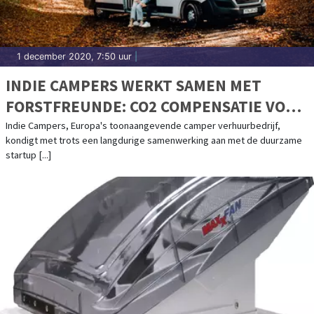
1 december 2020, 7:50 uur
|
INDIE CAMPERS WERKT SAMEN MET
FORSTFREUNDE: CO2 COMPENSATIE VOOR
JE ROADTRIP DOOR HET PLANTEN VAN
Indie Campers, Europa's toonaangevende camper verhuurbedrijf,
kondigt met trots een langdurige samenwerking aan met de duurzame
BOMEN
startup [...]