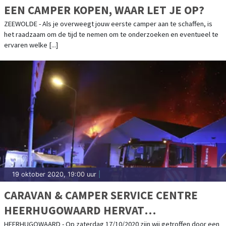
EEN CAMPER KOPEN, WAAR LET JE OP?
ZEEWOLDE - Als je overweegt jouw eerste camper aan te schaffen, is
het raadzaam om de tijd te nemen om te onderzoeken en eventueel te
ervaren welke [...]
19 oktober 2020, 19:00 uur
|
CARAVAN & CAMPER SERVICE CENTRE
HEERHUGOWAARD HERVAT
WERKZAAMHEDEN NA BRAND
HEERHUGOWAARD - Op zaterdag 17/10/2020 zijn wij getroffen door een