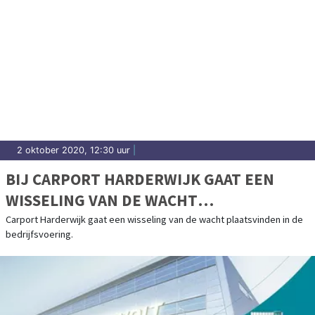
2 oktober 2020, 12:30 uur
|
BIJ CARPORT HARDERWIJK GAAT EEN
WISSELING VAN DE WACHT
PLAATSVINDEN IN DE BEDRIJFSVOERING
Carport Harderwijk gaat een wisseling van de wacht plaatsvinden in de
bedrijfsvoering.