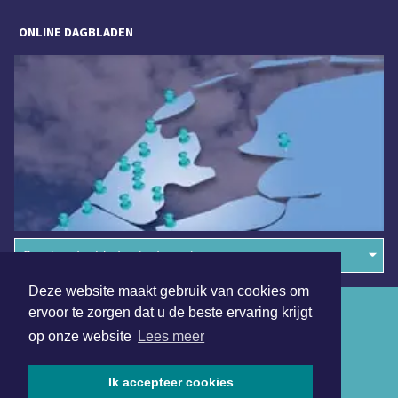
ONLINE DAGBLADEN
Overige dagbladen in de regio
Deze website maakt gebruik van cookies om
Algemene voorwaarden
ervoor te zorgen dat u de beste ervaring krijgt
op onze website
Lees meer
Disclaimer
Privacy Statement
Ik accepteer cookies