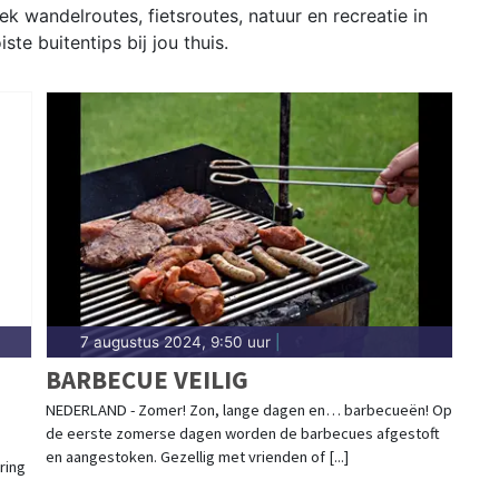
ek wandelroutes, fietsroutes, natuur en recreatie in
te buitentips bij jou thuis.
7 augustus 2024, 9:50 uur
|
BARBECUE VEILIG
NEDERLAND - Zomer! Zon, lange dagen en… barbecueën! Op
de eerste zomerse dagen worden de barbecues afgestoft
en aangestoken. Gezellig met vrienden of [...]
ring