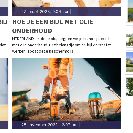
27 maart 2023, 9:04 uur
|
IJ
HOE JE EEN BIJL MET OLIE
ONDERHOUD
-
NEDERLAND - In deze blog leggen we je uit hoe je een bijl
 dat
met olie onderhoud. Het belangrijk om de bijl eerst af te
werken, zodat deze beschermd is [...]
25 november 2022, 12:07 uur
|