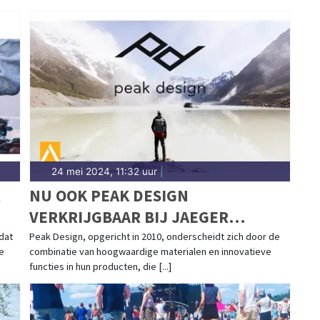
24 mei 2024, 11:32 uur
|
R
NU OOK PEAK DESIGN
VERKRIJGBAAR BIJ JAEGER
OUTDOOR
dat
Peak Design, opgericht in 2010, onderscheidt zich door de
e
combinatie van hoogwaardige materialen en innovatieve
functies in hun producten, die [...]