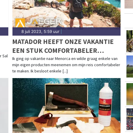
8 juli 2023, 5:59 uur
|
MATADOR HEEFT ONZE VAKANTIE
EEN STUK COMFORTABELER
 Sal
GEMAAKT
Ik ging op vakantie naar Menorca en wilde graag enkele van
mijn eigen producten meenemen om mijn reis comfortabeler
te maken. Ik besloot enkele [...]