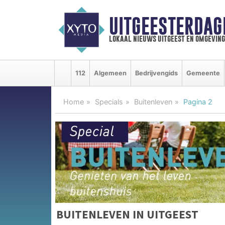
UITGEESTERDAG
lokaal nieuws uitgeest en omgeving
112
Algemeen
Bedrijvengids
Gemeente
Home
Specials
Buitenleven
Pagina 2
BUITENLEVEN IN UITGEEST