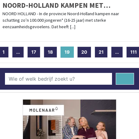
NOORD-HOLLAND KAMPEN MET
EENZAAMHEID: GEMEENTEN
NOORD HOLLAND - In de provincie Noord-Holland kampen naar
schatting zo’n 100.000 jongeren* (16-25 jaar) met sterke
OPGEROEPEN OM PREVENTIEF IN TE
eenzaamheidsgevoelens. Dat heeft [...]
GRIJPEN
1
...
17
18
19
(current)
20
21
...
111