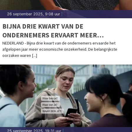
26 september 2025, 9:08 uur
|
BIJNA DRIE KWART VAN DE
ONDERNEMERS ERVAART MEER
ONZEKERHEID
NEDERLAND - Bijna drie kwart van de ondernemers ervaarde het
afgelopen jaar meer economische onzekerheid. De belangrijkste
oorzaken waren [...]
25 september 2025, 19:31 uur
|