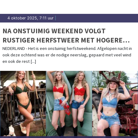
4 oktober 2025, 7:11 uur
|
NA ONSTUIMIG WEEKEND VOLGT
RUSTIGER HERFSTWEER MET HOGERE
TEMPERATUREN
NEDERLAND - Het is een onstuimig herfstweekend. Afgelopen nacht in
ook deze ochtend was er de nodige neerslag, gepaard met veel wind
en ook de rest [...]