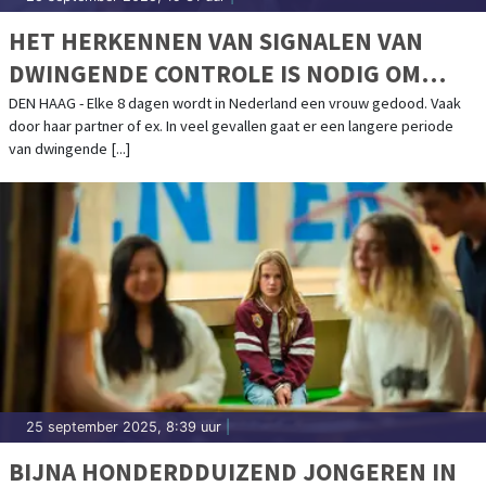
HET HERKENNEN VAN SIGNALEN VAN
DWINGENDE CONTROLE IS NODIG OM
FEMICIDE TE STOPPEN
DEN HAAG - Elke 8 dagen wordt in Nederland een vrouw gedood. Vaak
door haar partner of ex. In veel gevallen gaat er een langere periode
van dwingende [...]
25 september 2025, 8:39 uur
|
BIJNA HONDERDDUIZEND JONGEREN IN