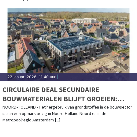
22 januari 2026, 11:40 uur
|
CIRCULAIRE DEAL SECUNDAIRE
BOUWMATERIALEN BLIJFT GROEIEN:
CIRCULAIR SLOPEN LOONT
NOORD-HOLLAND - Het hergebruik van grondstoffen in de bouwsector
is aan een opmars bezig in Noord-Holland Noord en in de
Metropoolregio Amsterdam [...]