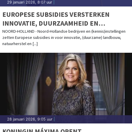
29 januari 2026, 8:07 uur
|
EUROPESE SUBSIDIES VERSTERKEN
INNOVATIE, DUURZAAMHEID EN
LANDBOUW IN NOORD-HOLLAND
NOORD-HOLLAND - Noord-Hollandse bedrijven en (kennis)instellingen
zetten Europese subsidies in voor innovatie, (duurzame) landbouw,
natuurherstel en [...]
28 januari 2026, 9:05 uur
|
KONINGIN MÁXIMA OPENT