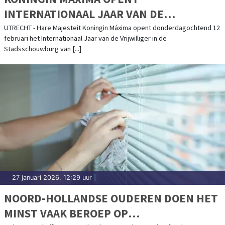
INTERNATIONAAL JAAR VAN DE
VRIJWILLIGER
UTRECHT - Hare Majesteit Koningin Máxima opent donderdagochtend 12
februari het Internationaal Jaar van de Vrijwilliger in de
Stadsschouwburg van [...]
27 januari 2026, 12:29 uur
|
NOORD-HOLLANDSE OUDEREN DOEN HET
MINST VAAK BEROEP OP