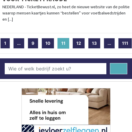
NEDERLAND - TicketBewust.nl, zo heet de nieuwe website van de politie
waarop mensen kaartjes kunnen “bestellen” voor voetbalwedstrijden
en [...]
1
...
9
10
11
(current)
12
13
...
111