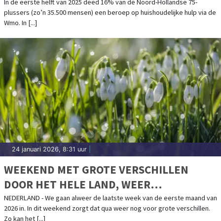
HUISHOUDELIJKE HULP VIA WMO
In de eerste helft van 2025 deed 16% van de Noord-Hollandse 75-
plussers (zo’n 35.500 mensen) een beroep op huishoudelijke hulp via de
Wmo. In [...]
24 januari 2026, 8:31 uur
|
WEEKEND MET GROTE VERSCHILLEN
DOOR HET HELE LAND, WEER
GELEIDELIJK WAT ZACHTER IN LAATSTE
NEDERLAND - We gaan alweer de laatste week van de eerste maand van
2026 in. In dit weekend zorgt dat qua weer nog voor grote verschillen.
WEEK JANUARI
Zo kan het [...]