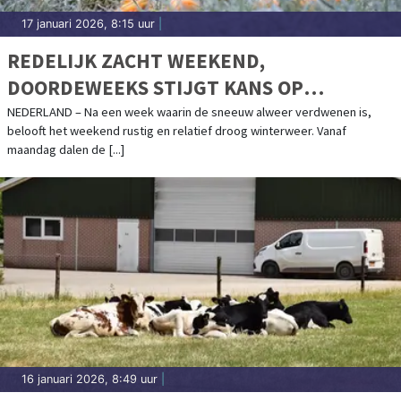
17 januari 2026, 8:15 uur
|
REDELIJK ZACHT WEEKEND,
DOORDEWEEKS STIJGT KANS OP
NACHTVORST
NEDERLAND – Na een week waarin de sneeuw alweer verdwenen is,
belooft het weekend rustig en relatief droog winterweer. Vanaf
maandag dalen de [...]
16 januari 2026, 8:49 uur
|