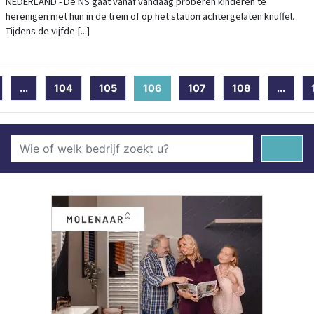
NEDERLAND - De NS gaat vanaf vandaag proberen kinderen te
herenigen met hun in de trein of op het station achtergelaten knuffel.
Tijdens de vijfde [...]
...
104
105
106
(current)
107
108
...