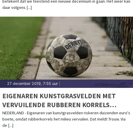
betekent dat we feestend een nieuwe decennium in gaan. Het weer kan
daar volgens [...]
27 december 2019, 7:55 uur
|
EIGENAREN KUNSTGRASVELDEN MET
VERVUILENDE RUBBEREN KORRELS
RISKEREN TORENHOGE BOETES
NEDERLAND - Eigenaren van kunstgrasvelden riskeren duizenden euro's
boete, omdat rubberkorrels het milieu vervuilen. Dat meldt Trouw. Via
de [...]