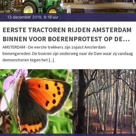
13 december 2019, 8:19 uur
|
EERSTE TRACTOREN RIJDEN AMSTERDAM
BINNEN VOOR BOERENPROTEST OP DE
DAM
AMSTERDAM - De eerste trekkers zijn zojuist Amsterdam
binnengereden. De boeren zijn onderweg naar de Dam waar zij vandaag
demonstreren tegen het [...]