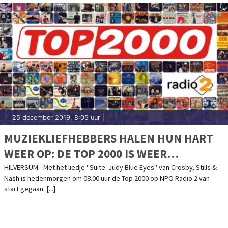
25 december 2019, 8:05 uur
|
MUZIEKLIEFHEBBERS HALEN HUN HART
WEER OP: DE TOP 2000 IS WEER
BEGONNEN
HILVERSUM - Met het liedje "Suite: Judy Blue Eyes" van Crosby, Stills &
Nash is hedenmorgen om 08.00 uur de Top 2000 op NPO Radio 2 van
start gegaan. [...]