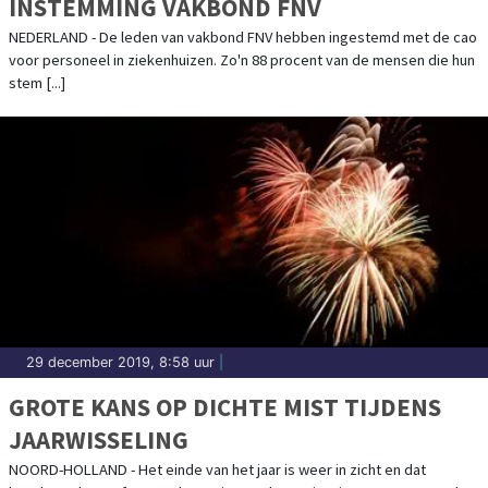
INSTEMMING VAKBOND FNV
NEDERLAND - De leden van vakbond FNV hebben ingestemd met de cao
voor personeel in ziekenhuizen. Zo'n 88 procent van de mensen die hun
stem [...]
29 december 2019, 8:58 uur
|
GROTE KANS OP DICHTE MIST TIJDENS
JAARWISSELING
NOORD-HOLLAND - Het einde van het jaar is weer in zicht en dat