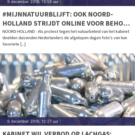
9 december 2019, 13:55 uur
|
#MIJNNATUURBLIJFT: OOK NOORD-
HOLLAND STRIJDT ONLINE VOOR BEHOUD
NATUURSCHOON
NOORD HOLLAND - Als protest tegen het natuurbeleid van het kabinet
deelden duizenden Nederlanders de afgelopen dagen foto's van hun
favoriete [...]
9 december 2019, 12:27 uur
|
KABINET WIL VERBOD OP LACHGAS: