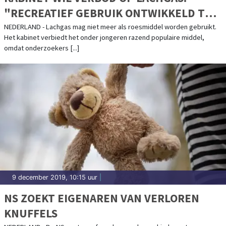
"RECREATIEF GEBRUIK ONTWIKKELD TOT
DRUGSPROBLEEM"
NEDERLAND - Lachgas mag niet meer als roesmiddel worden gebruikt.
Het kabinet verbiedt het onder jongeren razend populaire middel,
omdat onderzoekers [...]
9 december 2019, 10:15 uur
|
NS ZOEKT EIGENAREN VAN VERLOREN
KNUFFELS