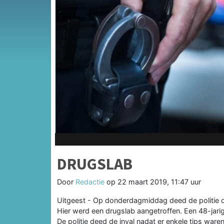
DRUGSLAB
Door
Redactie
op
22 maart 2019, 11:47 uur
Uitgeest - Op donderdagmiddag deed de politie on
Hier werd een drugslab aangetroffen. Een 48-jar
De politie deed de inval nadat er enkele tips wa