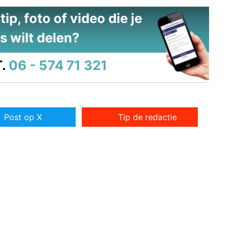
ip, foto of video die je
s wilt delen?
.
06 - 574 71 321
Post op X
Tip de redactie