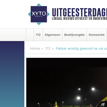
UITGEESTERDAG
lokaal nieuws uitgeest en omgeving
112
Algemeen
Bedrijvengids
Gemeente
Home
112
Fietser ernstig gewond na val va