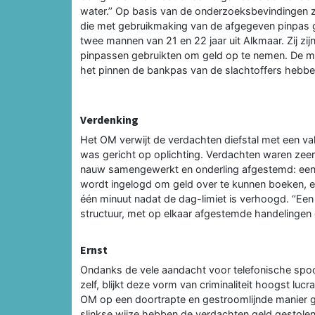
water.’’ Op basis van de onderzoeksbevindingen zi
die met gebruikmaking van de afgegeven pinpas ge
twee mannen van 21 en 22 jaar uit Alkmaar. Zij zi
pinpassen gebruikten om geld op te nemen. De ma
het pinnen de bankpas van de slachtoffers hebb
Verdenking
Het OM verwijt de verdachten diefstal met een val
was gericht op oplichting. Verdachten waren zeer
nauw samengewerkt en onderling afgestemd: een ‘
wordt ingelogd om geld over te kunnen boeken, en
één minuut nadat de dag-limiet is verhoogd. ‘’Een
structuur, met op elkaar afgestemde handelingen om
Ernst
Ondanks de vele aandacht voor telefonische spo
zelf, blijkt deze vorm van criminaliteit hoogst lu
OM op een doortrapte en gestroomlijnde manier g
slinkse wijze hebben de verdachten geld gestole