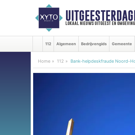
UITGEESTERDAG
lokaal nieuws uitgeest en omgeving
112
Algemeen
Bedrijvengids
Gemeente
Home
112
Bank-helpdeskfraude Noord-Hol