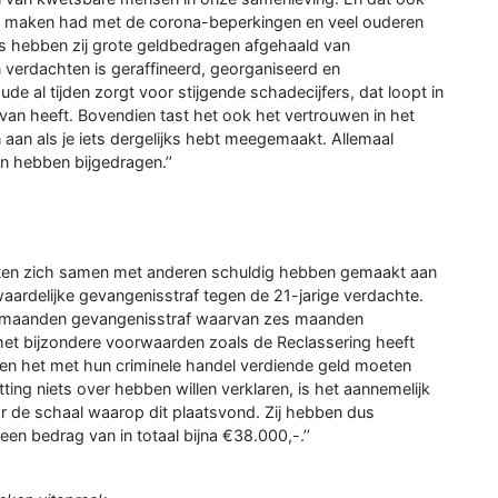
 maken had met de corona-beperkingen en veel ouderen
es hebben zij grote geldbedragen afgehaald van
 verdachten is geraffineerd, georganiseerd en
 al tijden zorgt voor stijgende schadecijfers, dat loopt in
 van heeft. Bovendien tast het ook het vertrouwen in het
an als je iets dergelijks hebt meegemaakt. Allemaal
 hebben bijgedragen.’’
achten zich samen met anderen schuldig hebben gemaakt aan
rdelijke gevangenisstraf tegen de 21-jarige verdachte.
 24 maanden gevangenisstraf waarvan zes maanden
 met bijzondere voorwaarden zoals de Reclassering heeft
ten het met hun criminele handel verdiende geld moeten
tting niets over hebben willen verklaren, is het aannemelijk
ar de schaal waarop dit plaatsvond. Zij hebben dus
en bedrag van in totaal bijna €38.000,-.’’