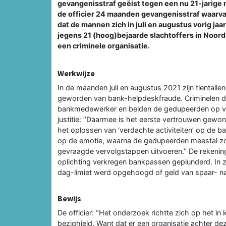
gevangenisstraf geëist tegen een nu 21-jarige 
de officier 24 maanden gevangenisstraf waarv
dat de mannen zich in juli en augustus vorig j
jegens 21 (hoog)bejaarde slachtoffers in Noor
een criminele organisatie.
Werkwijze
In de maanden juli en augustus 2021 zijn tientall
geworden van bank-helpdeskfraude. Criminelen d
bankmedewerker en belden de gedupeerden op va
justitie: ‘’Daarmee is het eerste vertrouwen gewon
het oplossen van ‘verdachte activiteiten’ op de ba
op de emotie, waarna de gedupeerden meestal z
gevraagde vervolgstappen uitvoeren.’’ De rekeni
oplichting verkregen bankpassen geplunderd. In z
dag-limiet werd opgehoogd of geld van spaar- na
Bewijs
De officier: ‘’Het onderzoek richtte zich op het in
bezighield. Want dat er een organisatie achter dez