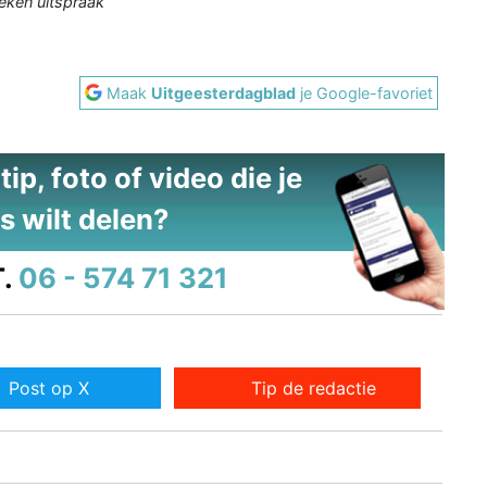
eken uitspraak
Maak
Uitgeesterdagblad
je Google-favoriet
ip, foto of video die je
s wilt delen?
.
06 - 574 71 321
Post op X
Tip de redactie