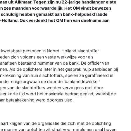
man uit Alkmaar. Tegen zijn nu 22-jarige handlanger eiste
an zes maanden voorwaardelijk. Het OM vindt bewezen
aar schuldig hebben gemaakt aan bank-helpdeskfraude
d-Holland. Ook verdenkt het OM hen van deelname aan
en kwetsbare personen in Noord-Holland slachtoffer
eden zich volgens een vaste werkwijze voor als
naf een bestaand nummer van de bank. De officier van
nen. Als de oplichters later in het gesprek hulp aanbieden bij
nkrekening van hun slachtoffers, spelen ze geraffineerd in
onder enige argwaan de door de ‘bankmedewerker’
ngen van de slachtoffers werden vervolgens met door
eer korte tijd werd het maximale bedrag gepind, waarbij de
ar betaalrekening werd doorgesluisd.
 kaart krijgen van de organisatie die zich met de oplichting
e manier van oplichten zit staat voor mij als een paal boven