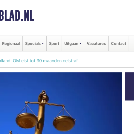
BLAD.NL
Regionaal
Specials
Sport
Uitgaan
Vacatures
Contact
land: OM eist tot 30 maanden celstraf