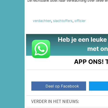
De rechtbank doet naar verwachting over twee w
verdachten
,
slachtoffers
,
officier
Heb je een leuke t
met on
APP ONS!
T
Deel op Facebook
VERDER IN HET NIEUWS: