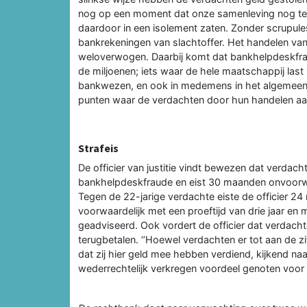
nog op een moment dat onze samenleving nog te
daardoor in een isolement zaten. Zonder scrupul
bankrekeningen van slachtoffer. Het handelen van
weloverwogen. Daarbij komt dat bankhelpdeskfraude
de miljoenen; iets waar de hele maatschappij last
bankwezen, en ook in medemens in het algemeen a
punten waar de verdachten door hun handelen aan
Strafeis
De officier van justitie vindt bewezen dat verd
bankhelpdeskfraude en eist 30 maanden onvoorwaa
Tegen de 22-jarige verdachte eiste de officier
voorwaardelijk met een proeftijd van drie jaar en
geadviseerd. Ook vordert de officier dat verdach
terugbetalen. ‘’Hoewel verdachten er tot aan de zi
dat zij hier geld mee hebben verdiend, kijkend na
wederrechtelijk verkregen voordeel genoten voor e