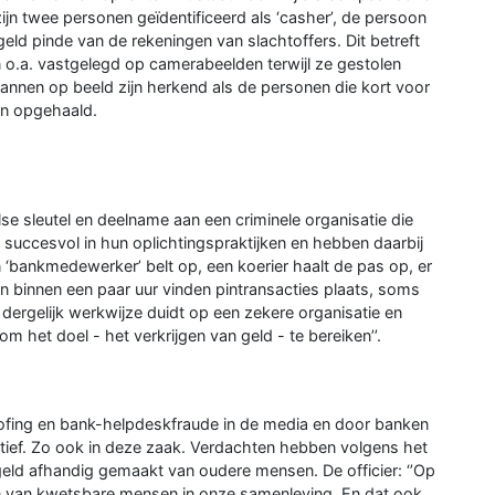
jn twee personen geïdentificeerd als ‘casher’, de persoon
ld pinde van de rekeningen van slachtoffers. Dit betreft
jn o.a. vastgelegd op camerabeelden terwijl ze gestolen
nnen op beeld zijn herkend als de personen die kort voor
en opgehaald.
se sleutel en deelname aan een criminele organisatie die
 succesvol in hun oplichtingspraktijken en hebben daarbij
bankmedewerker’ belt op, een koerier haalt de pas op, er
 binnen een paar uur vinden pintransacties plaats, soms
 dergelijk werkwijze duidt op een zekere organisatie en
 het doel - het verkrijgen van geld - te bereiken’’.
ofing en bank-helpdeskfraude in de media en door banken
cratief. Zo ook in deze zaak. Verdachten hebben volgens het
eld afhandig gemaakt van oudere mensen. De officier: ‘’Op
n van kwetsbare mensen in onze samenleving. En dat ook