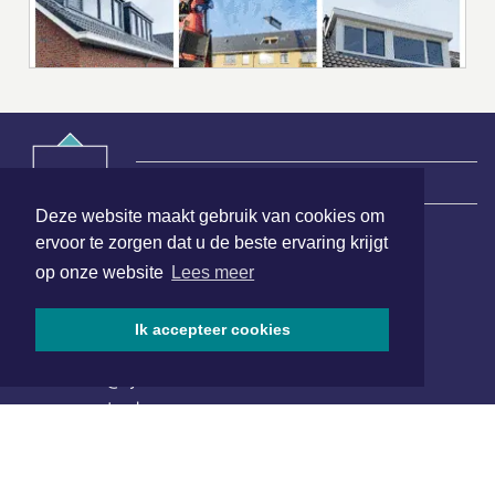
|
Nieuws | Sport | Evenementen
Deze website maakt gebruik van cookies om
ervoor te zorgen dat u de beste ervaring krijgt
Hoofdvestiging:
op onze website
Lees meer
van Benthuizenlaan 1
1701 BZ Heerhugowaard
Ik accepteer cookies
072 8200 600
redactie@xyto.nl
www.xyto.nl
SOCIAL MEDIA