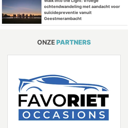
Walk Into the Light: Vroege
ochtendwandeling met aandacht voor
suïcidepreventie vanuit
Geestmerambacht
ONZE
PARTNERS