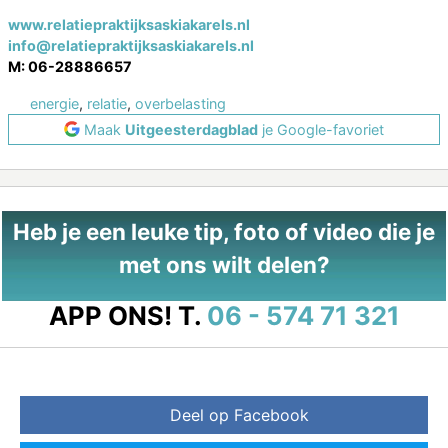
www.relatiepraktijksaskiakarels.nl
info@relatiepraktijksaskiakarels.nl
M: 06-28886657
energie
,
relatie
,
overbelasting
Maak
Uitgeesterdagblad
je Google-favoriet
Heb je een leuke tip, foto of video die je
met ons wilt delen?
APP ONS!
T.
06 - 574 71 321
Deel op Facebook