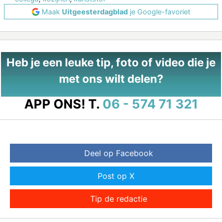
Maak
Uitgeesterdagblad
je Google-favoriet
Heb je een leuke tip, foto of video die je
met ons wilt delen?
APP ONS!
T.
06 - 574 71 321
Deel op Facebook
Post op X
Tip de redactie